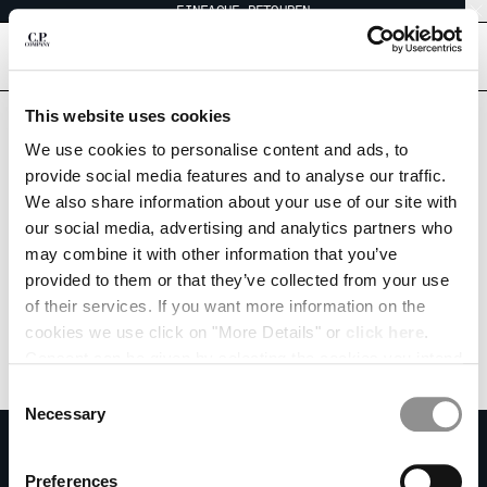
EINFACHE RETOUREN
CHIUDI
[
0
]
This website uses cookies
IHRE SPRACHE AUSWÄHLEN:
We use cookies to personalise content and ads, to
provide social media features and to analyse our traffic.
EN
IT
FR
DE
We also share information about your use of our site with
our social media, advertising and analytics partners who
may combine it with other information that you’ve
VERSANDLAND ÄNDERN
provided to them or that they’ve collected from your use
ALBANIA
of their services. If you want more information on the
ALGERIA
cookies we use click on "More Details" or
click here
.
ANDORRA
Consent can be given by selecting the cookies you intend
ARGENTINA
to accept from the buttons below. You can revoke the
Consent
AUSTRALIA
consent given at any time and change your preferences
Necessary
Selection
AUSTRIA
by clicking on the widget at the bottom left of our site.
ZU UNSEREM NEWSLETTER ANMELDEN
BAHRAIN
Treten Sie unserer Community bei und erhalten Sie Zugang zu exklusiven
Preferences
BELARUS