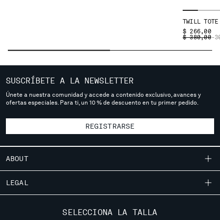
SERBIA
TWILL TOTE
SINGAPORE
$ 266,00
SLOVAKIA
PRICE REDU
TO
$ 380,00
-3
SLOVENIA
SOUTH AFRICA
SPAIN
SUSCRÍBETE A LA NEWSLETTER
SWEDEN
SWITZERLAND
Únete a nuestra comunidad y accede a contenido exclusivo, avances y
ofertas especiales. Para ti, un 10 % de descuento en tu primer pedido.
TAIWAN, PROVINCE OF CHINA
THAILAND
REGISTRARSE
TUNISIA
TURKEY
UKRAINE
ABOUT
UNITED ARAB EMIRATES
UNITED KINGDOM
NUESTRA HISTORIA
LEGAL
UNITED STATES
TEÑIDO DE PRENDAS
VENEZUELA
ENVÍOS
SERVICIO DE ATENCIÓN
PRENDAS ICÓNICAS
SELECCIONA LA TALLA
VIET NAM
CONDICIONES GENERALES DE VENTA