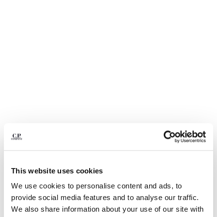
BELGIUM
BOSNIA AND HERZEGOVINA
BRUNEI DARUSSALAM
BULGARIA
CANADA
CHILE
CHINA
CROATIA
CYPRUS
CZECH REPUBLIC
DENMARK
DOMINICAN REPUBLIC
EGYPT
1
2
3
4
5
6
ESTONIA
LIGHT FLEECE LENS SHORTS
$ 235,00
This website uses cookies
FINLAND
FRANCE
We use cookies to personalise content and ads, to
COLOR:
BLACK
GERMANY
provide social media features and to analyse our traffic.
GREECE
We also share information about your use of our site with
TALLA
GUÍA DE TALLAS