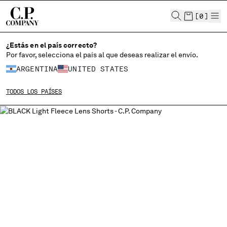
CHIUDI
[
0
]
¿Estás en el país correcto?
Por favor, selecciona el país al que deseas realizar el envío.
ELIGE EL IDIOMA:
ARGENTINA
UNITED STATES
ES
EN
TODOS LOS PAÍSES
MODIFICA EL PAÍS DE ENVÍO
ALBANIA
ALGERIA
ANDORRA
ARGENTINA
AUSTRALIA
AUSTRIA
BAHRAIN
BELARUS