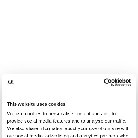
BELGIUM
BOSNIA AND HERZEGOVINA
BRUNEI DARUSSALAM
BULGARIA
CANADA
CHILE
CHINA
CROATIA
CYPRUS
CZECH REPUBLIC
DENMARK
DOMINICAN REPUBLIC
EGYPT
1
2
3
4
5
ESTONIA
This website uses cookies
COMING SOON
FINLAND
METROPOLIS SERIES HYST BUCKET
$ 112,00
We use cookies to personalise content and ads, to
PRICE REDUCED
TO
HAT
$ 160,00
-30%
FRANCE
provide social media features and to analyse our traffic.
GERMANY
We also share information about your use of our site with
COLOR:
GUNMETAL - GREY
GREECE
our social media, advertising and analytics partners who