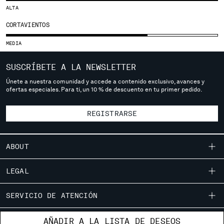
ALTA
SERBIA
SINGAPORE
CORTAVIENTOS
SLOVAKIA
MEDIA
SLOVENIA
SOUTH AFRICA
SUSCRÍBETE A LA NEWSLETTER
SPAIN
Únete a nuestra comunidad y accede a contenido exclusivo, avances y
SWEDEN
ofertas especiales. Para ti, un 10 % de descuento en tu primer pedido.
SWITZERLAND
TAIWAN, PROVINCE OF CHINA
REGISTRARSE
THAILAND
TUNISIA
TURKEY
ABOUT
UKRAINE
UNITED ARAB EMIRATES
NUESTRA HISTORIA
LEGAL
UNITED KINGDOM
TEÑIDO DE PRENDAS
UNITED STATES
ENVÍOS
SERVICIO DE ATENCIÓN
PRENDAS ICÓNICAS
VENEZUELA
CONDICIONES GENERALES DE VENTA
CERTIFICACIÓN DE LENTES
VIET NAM
GUÍA DE AJUSTE
LOCALIZADOR DE TIENDAS
AÑADIR A LA LISTA DE DESEOS
DEVOLUCIONES