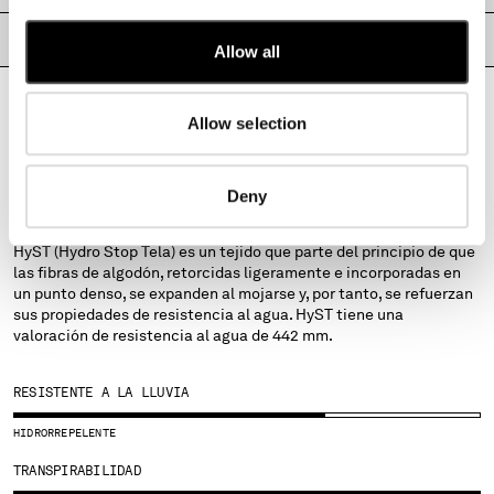
MALTA
PASAPORTE DE PRODUCTO
MEXICO
Allow all
MOLDOVA, REPUBLIC OF
MONACO
MONTENEGRO
Allow selection
MOROCCO
NETHERLANDS
TEJIDOS
Deny
NEW ZEALAND
HYST
NORWAY
HyST (Hydro Stop Tela) es un tejido que parte del principio de que
PANAMA
las fibras de algodón, retorcidas ligeramente e incorporadas en
PARAGUAY
un punto denso, se expanden al mojarse y, por tanto, se refuerzan
PERU
sus propiedades de resistencia al agua. HyST tiene una
PHILIPPINES
valoración de resistencia al agua de 442 mm.
POLAND
PORTUGAL
RESISTENTE A LA LLUVIA
QATAR
HIDRORREPELENTE
ROMANIA
RUSSIAN FEDERATION
TRANSPIRABILIDAD
SAUDI ARABIA