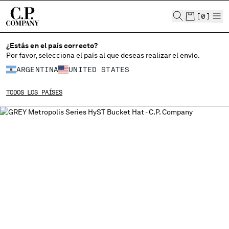
CHIUDI
[
0
]
¿Estás en el país correcto?
Por favor, selecciona el país al que deseas realizar el envío.
ELIGE EL IDIOMA:
ARGENTINA
UNITED STATES
ES
EN
TODOS LOS PAÍSES
MODIFICA EL PAÍS DE ENVÍO
ALBANIA
ALGERIA
ANDORRA
ARGENTINA
AUSTRALIA
AUSTRIA
BAHRAIN
BELARUS