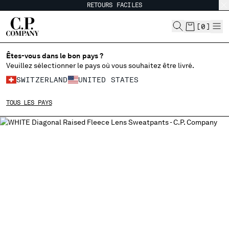
RETOURS FACILES
CHIUDI
[
0
]
Êtes-vous dans le bon pays ?
CHOISIR LA LANGUE:
Veuillez sélectionner le pays où vous souhaitez être livré.
SWITZERLAND
UNITED STATES
EN
IT
FR
DE
TOUS LES PAYS
MODIFIER LE PAYS DE LIVRAISON
ALBANIA
ALGERIA
ANDORRA
ARGENTINA
AUSTRALIA
AUSTRIA
BAHRAIN
BELARUS