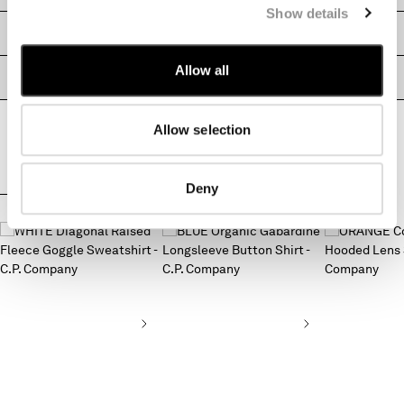
Show details
MALTA
TAILLE ET MESURES
MEXICO
MOLDOVA, REPUBLIC OF
Allow all
PASSEPORT PRODUIT
MONACO
MONTENEGRO
MOROCCO
Allow selection
NETHERLANDS
NEW ZEALAND
NORWAY
Deny
COMPLETER LE LOOK
PANAMA
PARAGUAY
PERU
PHILIPPINES
POLAND
PORTUGAL
QATAR
ROMANIA
RUSSIAN FEDERATION
SAUDI ARABIA