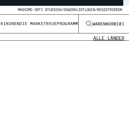
MASSIMO OSTI STUDIO
CH/DE
WISHLIST
LOGIN/REGISTRIEREN
26
IKONEN
DIE MARKE
TREUEPROGRAMM
WARENKORB
[
0
]
ALLE LÄNDER