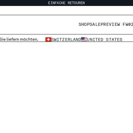
EINFACHE RETOUREN
SHOP
SALE
PREVIEW FW0
 Sie liefern möchten.
SWITZERLAND
UNITED STATES