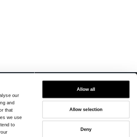
KUNDENSERVICE
Allow all
FIT-GUIDE
alyse our
BESTELLUNGEN UND RÜCKSENDUNGEN
ing and
FIX & REPARATUR
Allow selection
r that
UNTERNEHMENSINFORMATIONEN
kies we use
KONTAKTIEREN SIE UNS
tend to
FAQ
Deny
your