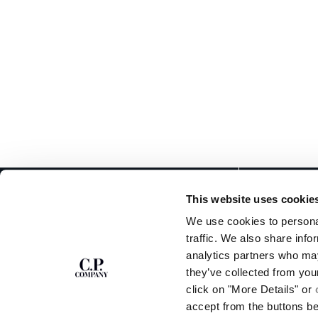
ZU UNSEREM
ABOUT
This website uses cookie
NEWSLETTER
UNSERE GESCHICH
We use cookies to personal
STÜCKFÄRBUNG
ANMELDEN
traffic. We also share info
LEGENDÄRE KLEID
analytics partners who may
LINSEN-ZERTIFIZ
Treten Sie unserer Community bei und erhalten
they’ve collected from you
KARRIERE
Sie Zugang zu exklusiven Inhalten, Vorschauen
click on "More Details" or
PROGRAMM FÜR UM
und Sonderangeboten. Für Sie 10 % Rabatt auf
accept from the buttons b
Ihre erste Bestellung.