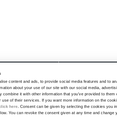
RECHTLICHES
s
TE
LIEFERUNGEN
ise content and ads, to provide social media features and to an
ALLGEMEINE VERKAUFSBEDINGUNGEN
rmation about your use of our site with our social media, advertis
UNGSSTÜCKE
RÜCKSENDUNGEN
 combine it with other information that you’ve provided to them o
IERUNG
ZAHLUNGSMETHODEN
r use of their services. If you want more information on the coo
ALLGEMEINE NUTZUNGSBEDINGUNGEN
click here
. Consent can be given by selecting the cookies you in
WELT- UND SOZIALVERANTWORTUNG
elow. You can revoke the consent given at any time and change 