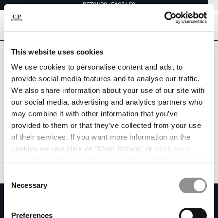
RETOURS FACILES
CHIUDI
[
0
]
Êtes-vous dans le bon pays ?
This website uses cookies
Veuillez sélectionner le pays où vous souhaitez être livré.
CHOISIR LA LANGUE:
We use cookies to personalise content and ads, to
SWITZERLAND
UNITED STATES
provide social media features and to analyse our traffic.
EN
IT
FR
DE
We also share information about your use of our site with
TOUS LES PAYS
our social media, advertising and analytics partners who
may combine it with other information that you’ve
MODIFIER LE PAYS DE LIVRAISON
provided to them or that they’ve collected from your use
ALBANIA
of their services. If you want more information on the
ALGERIA
cookies we use click on "More Details" or
click here
.
ANDORRA
Consent can be given by selecting the cookies you intend
ARGENTINA
to accept from the buttons below. You can revoke the
Consent
AUSTRALIA
consent given at any time and change your preferences
Necessary
Selection
AUSTRIA
by clicking on the widget at the bottom left of our site.
S'ABONNER À LA NEWSLETTER
BAHRAIN
Rejoins notre communauté et accède à des contenus exclusifs, des avant-
Preferences
BELARUS