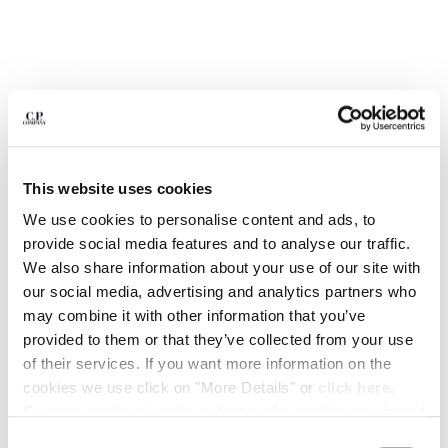
BELGIUM
BOSNIA AND HERZEGOVINA
BRUNEI DARUSSALAM
BULGARIA
CANADA
CHILE
CHINA
This website uses cookies
CROATIA
CYPRUS
We use cookies to personalise content and ads, to
CZECH REPUBLIC
provide social media features and to analyse our traffic.
DENMARK
We also share information about your use of our site with
DOMINICAN REPUBLIC
our social media, advertising and analytics partners who
EGYPT
may combine it with other information that you’ve
ESTONIA
1
2
3
4
5
6
provided to them or that they’ve collected from your use
FINLAND
of their services. If you want more information on the
COMING SOON
FRANCE
cookies we use click on "More Details" or
click here
.
FLATT NYLON PRINTED SWIM
CHF 126,00
PRICE REDUCED F
TO
SHORTS
CHF 180,00
-30%
GERMANY
Consent can be given by selecting the cookies you intend
GREECE
to accept from the buttons below. You can revoke the
COULEUR:
GUNMETAL - GREY
Consent