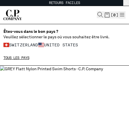
RETOURS FACILES
CHIUDI
[
0
]
Êtes-vous dans le bon pays ?
CHOISIR LA LANGUE:
Veuillez sélectionner le pays où vous souhaitez être livré.
SWITZERLAND
UNITED STATES
EN
IT
FR
DE
TOUS LES PAYS
MODIFIER LE PAYS DE LIVRAISON
ALBANIA
ALGERIA
ANDORRA
ARGENTINA
AUSTRALIA
AUSTRIA
BAHRAIN
BELARUS