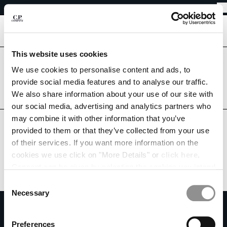
RETOURS FACILES
CHIUDI
LIVRAISON GRATUITE À PARTIR DE 80€
RETOURS FACILES
[
0
]
This website uses cookies
Êtes-vous dans le bon pays ?
CHOISIR LA LANGUE:
Veuillez sélectionner le pays où vous souhaitez être livré.
We use cookies to personalise content and ads, to
provide social media features and to analyse our traffic.
FR
EN
BELGIUM
UNITED STATES
We also share information about your use of our site with
our social media, advertising and analytics partners who
TOUS LES PAYS
may combine it with other information that you’ve
MODIFIER LE PAYS DE LIVRAISON
provided to them or that they’ve collected from your use
ALBANIA
of their services. If you want more information on the
ALGERIA
cookies we use click on "More Details" or
click here
.
ANDORRA
Consent can be given by selecting the cookies you intend
ARGENTINA
to accept from the buttons below. You can revoke the
Consent
AUSTRALIA
consent given at any time and change your preferences
Necessary
Selection
AUSTRIA
by clicking on the widget at the bottom left of our site.
S'ABONNER À LA NEWSLETTER
BAHRAIN
Rejoins notre communauté et accède à des contenus exclusifs, des avant-
Preferences
BELARUS