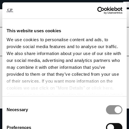
RETOURS FACILES
CHIUDI
LIVRAISON GRATUITE À PARTIR DE 80€
RETOURS FACILES
[
0
]
This website uses cookies
Êtes-vous dans le bon pays ?
CHOISIR LA LANGUE:
Veuillez sélectionner le pays où vous souhaitez être livré.
We use cookies to personalise content and ads, to
provide social media features and to analyse our traffic.
FR
EN
BELGIUM
UNITED STATES
We also share information about your use of our site with
our social media, advertising and analytics partners who
TOUS LES PAYS
may combine it with other information that you’ve
MODIFIER LE PAYS DE LIVRAISON
provided to them or that they’ve collected from your use
ALBANIA
of their services. If you want more information on the
ALGERIA
cookies we use click on "More Details" or
click here
.
ANDORRA
Consent can be given by selecting the cookies you intend
ARGENTINA
to accept from the buttons below. You can revoke the
Consent
AUSTRALIA
consent given at any time and change your preferences
Necessary
Selection
AUSTRIA
by clicking on the widget at the bottom left of our site.
S'ABONNER À LA NEWSLETTER
BAHRAIN
Rejoins notre communauté et accède à des contenus exclusifs, des avant-
Preferences
BELARUS