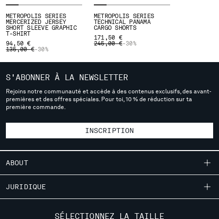
METROPOLIS SERIES
METROPOLIS SERIES
Veuillez noter : lorsque vous changez de pays, vous perdrez le
MERCERIZED JERSEY
TECHNICAL PANAMA
SHORT SLEEVE GRAPHIC
CARGO SHORTS
contenu de votre panier. Les prix, devises et frais d’expédition
T-SHIRT
171,50 €
sont susceptibles de changer. Si vous ne trouvez pas le pays dans
PRICE REDUCED FROM
TO
94,50 €
245,00 €
-30%
PRICE REDUCED FROM
TO
135,00 €
-30%
lequel vous vivez dans les listes, cela signifie que nous ne livrons
actuellement pas à destination de là où vous vivez. Veuillez
sélectionner Site web international pour naviguer sur le site web.
S'ABONNER À LA NEWSLETTER
INTERNATIONAL SITE
Rejoins notre communauté et accède à des contenus exclusifs, des avant-
premières et des offres spéciales. Pour toi, 10 % de réduction sur ta
première commande.
INSCRIPTION
ABOUT
NOTRE HISTOIRE
JURIDIQUE
TEINTURE EN PIÈCE
LIVRAISON
SERVICE CLIENTÈLE
DES VÊTEMENTS EMBLÉMATIQUES
SÉLECTIONNEZ LA TAILLE