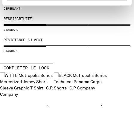
SERBIA
DÉPERLANT
SINGAPORE
RESPIRABILITÉ
SLOVAKIA
SLOVENIA
STANDARD
SOUTH AFRICA
RÉSISTANCE AU VENT
SPAIN
SWEDEN
STANDARD
SWITZERLAND
TAIWAN, PROVINCE OF CHINA
COMPLETER LE LOOK
THAILAND
TUNISIA
TURKEY
UKRAINE
UNITED ARAB EMIRATES
UNITED KINGDOM
UNITED STATES
VENEZUELA
VIET NAM