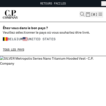
RETOURS FACILES
CHIUDI
LIVRAISON GRATUITE À PARTIR DE 80€
RETOURS FACILES
[
0
]
Êtes-vous dans le bon pays ?
CHOISIR LA LANGUE:
Veuillez sélectionner le pays où vous souhaitez être livré.
FR
EN
BELGIUM
UNITED STATES
TOUS LES PAYS
MODIFIER LE PAYS DE LIVRAISON
ALBANIA
ALGERIA
ANDORRA
ARGENTINA
AUSTRALIA
AUSTRIA
BAHRAIN
BELARUS