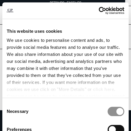
RETOURS FACILES
CHIUDI
[
0
]
This website uses cookies
Êtes-vous dans le bon pays ?
CHOISIR LA LANGUE:
Veuillez sélectionner le pays où vous souhaitez être livré.
We use cookies to personalise content and ads, to
CANADA
UNITED STATES
provide social media features and to analyse our traffic.
FR
EN
We also share information about your use of our site with
TOUS LES PAYS
our social media, advertising and analytics partners who
may combine it with other information that you’ve
MODIFIER LE PAYS DE LIVRAISON
provided to them or that they’ve collected from your use
ALBANIA
of their services. If you want more information on the
ALGERIA
cookies we use click on "More Details" or
click here
.
ANDORRA
Consent can be given by selecting the cookies you intend
ARGENTINA
to accept from the buttons below. You can revoke the
Consent
AUSTRALIA
consent given at any time and change your preferences
Necessary
Selection
AUSTRIA
by clicking on the widget at the bottom left of our site.
S'ABONNER À LA NEWSLETTER
BAHRAIN
Rejoins notre communauté et accède à des contenus exclusifs, des avant-
Preferences
BELARUS