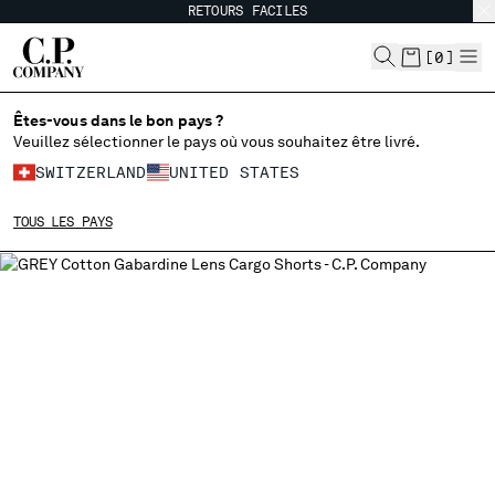
RETOURS FACILES
CHIUDI
[
0
]
Êtes-vous dans le bon pays ?
CHOISIR LA LANGUE:
Veuillez sélectionner le pays où vous souhaitez être livré.
SWITZERLAND
UNITED STATES
EN
IT
FR
DE
TOUS LES PAYS
MODIFIER LE PAYS DE LIVRAISON
ALBANIA
ALGERIA
ANDORRA
ARGENTINA
AUSTRALIA
AUSTRIA
BAHRAIN
BELARUS