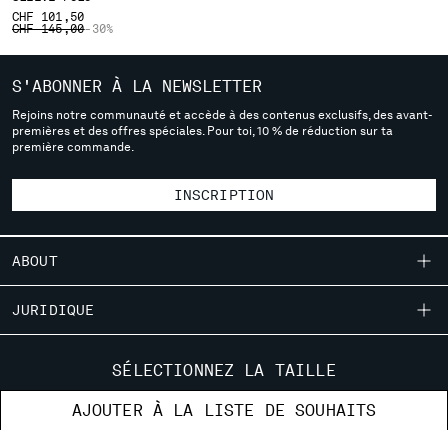
CHF 101,50
SERBIA
PRICE REDUCED FROM
TO
CHF 145,00
-30%
SINGAPORE
SLOVAKIA
S'ABONNER À LA NEWSLETTER
SLOVENIA
Rejoins notre communauté et accède à des contenus exclusifs, des avant-
SOUTH AFRICA
premières et des offres spéciales. Pour toi, 10 % de réduction sur ta
SPAIN
première commande.
SWEDEN
SWITZERLAND
INSCRIPTION
TAIWAN, PROVINCE OF CHINA
THAILAND
ABOUT
TUNISIA
TURKEY
NOTRE HISTOIRE
JURIDIQUE
UKRAINE
TEINTURE EN PIÈCE
UNITED ARAB EMIRATES
LIVRAISON
SERVICE CLIENTÈLE
UNITED KINGDOM
DES VÊTEMENTS EMBLÉMATIQUES
SÉLECTIONNEZ LA TAILLE
CONDITIONS GÉNÉRALES DE VENTE
UNITED STATES
CERTIFICATION DES LENTILLES
GUIDE DES TAILLES
LOCALISATEUR DE MAGASINS
VENEZUELA
AJOUTER À LA LISTE DE SOUHAITS
RETOURS
CARRIÈRES
COMMANDES ET RETOURS
VIET NAM
PAIEMENT ET SÉCURITÉ