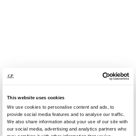
BELGIUM
BOSNIA AND HERZEGOVINA
BRUNEI DARUSSALAM
BULGARIA
CANADA
CHILE
CHINA
CROATIA
CYPRUS
CZECH REPUBLIC
DENMARK
DOMINICAN REPUBLIC
EGYPT
This website uses cookies
ESTONIA
1
2
3
4
5
6
We use cookies to personalise content and ads, to
FINLAND
COTTON GABARDINE LENS CARGO
CHF 196,00
provide social media features and to analyse our traffic.
PRICE REDUCED F
TO
SHORTS
CHF 280,00
-30%
FRANCE
We also share information about your use of our site with
GERMANY
COULEUR:
DOVE - GREY
our social media, advertising and analytics partners who
GREECE