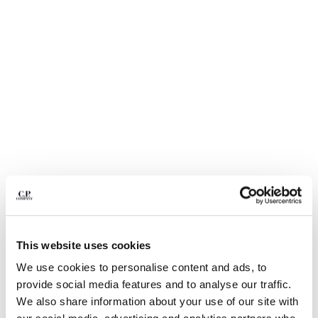
BELGIUM
BOSNIA AND HERZEGOVINA
BRUNEI DARUSSALAM
BULGARIA
CANADA
CHILE
CHINA
CROATIA
CYPRUS
CZECH REPUBLIC
DENMARK
DOMINICAN REPUBLIC
EGYPT
ESTONIA
1
2
3
4
5
6
This website uses cookies
FINLAND
METROPOLIS SERIES COTTON
CHF 196,00
We use cookies to personalise content and ads, to
PRICE REDUCED F
TO
STRETCH CREWNECK SWEATER
CHF 280,00
-30%
FRANCE
provide social media features and to analyse our traffic.
GERMANY
COULEUR:
FLINT GREY
We also share information about your use of our site with
GREECE