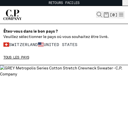
RETOURS FACILES
CHIUDI
[
0
]
Êtes-vous dans le bon pays ?
CHOISIR LA LANGUE:
Veuillez sélectionner le pays où vous souhaitez être livré.
SWITZERLAND
UNITED STATES
EN
IT
FR
DE
TOUS LES PAYS
MODIFIER LE PAYS DE LIVRAISON
ALBANIA
ALGERIA
ANDORRA
ARGENTINA
AUSTRALIA
AUSTRIA
BAHRAIN
BELARUS