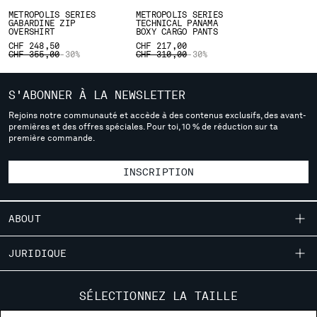
METROPOLIS SERIES
METROPOLIS SERIES
SERBIA
GABARDINE ZIP
TECHNICAL PANAMA
OVERSHIRT
BOXY CARGO PANTS
SINGAPORE
CHF 248,50
CHF 217,00
SLOVAKIA
PRICE REDUCED FROM
TO
PRICE REDUCED FROM
TO
CHF 355,00
-30%
CHF 310,00
-30%
SLOVENIA
SOUTH AFRICA
S'ABONNER À LA NEWSLETTER
SPAIN
Rejoins notre communauté et accède à des contenus exclusifs, des avant-
SWEDEN
premières et des offres spéciales. Pour toi, 10 % de réduction sur ta
SWITZERLAND
première commande.
TAIWAN, PROVINCE OF CHINA
THAILAND
INSCRIPTION
TUNISIA
TURKEY
ABOUT
UKRAINE
UNITED ARAB EMIRATES
NOTRE HISTOIRE
JURIDIQUE
UNITED KINGDOM
TEINTURE EN PIÈCE
UNITED STATES
LIVRAISON
SERVICE CLIENTÈLE
VENEZUELA
DES VÊTEMENTS EMBLÉMATIQUES
SÉLECTIONNEZ LA TAILLE
CONDITIONS GÉNÉRALES DE VENTE
VIET NAM
CERTIFICATION DES LENTILLES