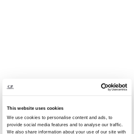
BELGIUM
BOSNIA AND HERZEGOVINA
BRUNEI DARUSSALAM
BULGARIA
CANADA
CHILE
CHINA
CROATIA
CYPRUS
CZECH REPUBLIC
DENMARK
DOMINICAN REPUBLIC
EGYPT
ESTONIA
1
2
3
4
5
6
7
FINLAND
This website uses cookies
24/1 JERSEY SHORT SLEEVE
CHF 108,50
PRICE REDUCED F
TO
BOTTOM LOGO T-SHIRT
CHF 155,00
-30%
FRANCE
We use cookies to personalise content and ads, to
GERMANY
provide social media features and to analyse our traffic.
COULEUR:
FROZEN DEW - WHITE
GREECE
We also share information about your use of our site with