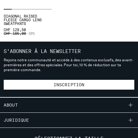
SERBIA
SINGAPORE
DIAGONAL RAISED
FLEECE CARGO LENS
SLOVAKIA
SWEATPANTS
SLOVENIA
CHF 129,50
PRICE REDUCED FROM
TO
CHF 185,00
-30%
SOUTH AFRICA
SPAIN
S'ABONNER À LA NEWSLETTER
SWEDEN
SWITZERLAND
Rejoins notre communauté et accède à des contenus exclusifs, des avant-
premières et des offres spéciales. Pour toi, 10 % de réduction sur ta
TAIWAN, PROVINCE OF CHINA
première commande.
THAILAND
TUNISIA
INSCRIPTION
TURKEY
UKRAINE
UNITED ARAB EMIRATES
ABOUT
UNITED KINGDOM
UNITED STATES
NOTRE HISTOIRE
JURIDIQUE
VENEZUELA
TEINTURE EN PIÈCE
VIET NAM
LIVRAISON
SERVICE CLIENTÈLE
DES VÊTEMENTS EMBLÉMATIQUES