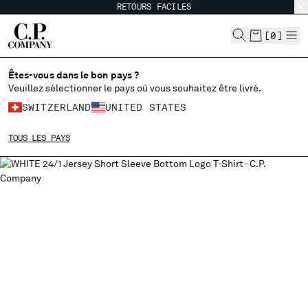
RETOURS FACILES
CHIUDI
[
0
]
Êtes-vous dans le bon pays ?
CHOISIR LA LANGUE:
Veuillez sélectionner le pays où vous souhaitez être livré.
SWITZERLAND
UNITED STATES
EN
IT
FR
DE
TOUS LES PAYS
MODIFIER LE PAYS DE LIVRAISON
ALBANIA
ALGERIA
ANDORRA
ARGENTINA
AUSTRALIA
AUSTRIA
BAHRAIN
BELARUS