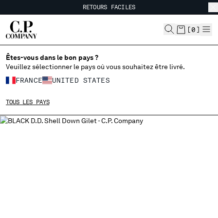
RETOURS FACILES
CHIUDI
LIVRAISON GRATUITE
RETOURS FACILES
[
0
]
Êtes-vous dans le bon pays ?
CHOISIR LA LANGUE:
Veuillez sélectionner le pays où vous souhaitez être livré.
FR
EN
FRANCE
UNITED STATES
TOUS LES PAYS
MODIFIER LE PAYS DE LIVRAISON
ALBANIA
ALGERIA
ANDORRA
ARGENTINA
AUSTRALIA
AUSTRIA
BAHRAIN
BELARUS