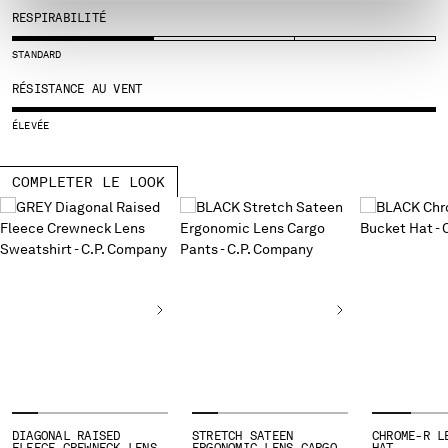
RESPIRABILITÉ
SERBIA
SINGAPORE
STANDARD
SLOVAKIA
RÉSISTANCE AU VENT
SLOVENIA
SOUTH AFRICA
ÉLEVÉE
SPAIN
SWEDEN
COMPLETER LE LOOK
SWITZERLAND
TAIWAN, PROVINCE OF CHINA
THAILAND
TUNISIA
TURKEY
UKRAINE
UNITED ARAB EMIRATES
UNITED KINGDOM
UNITED STATES
VENEZUELA
VIET NAM
DIAGONAL RAISED
STRETCH SATEEN
CHROME-R L