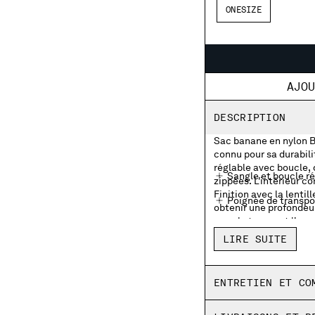
ONESIZE
AJO
DESCRIPTION
Sac banane en nylon B,
connu pour sa durabili
réglable avec boucle,
Sangle et boucle r
zippées. L'intérieur c
Finition avec la lenti
Poignée de transpo
obtenir une profondeur
avec le temps et l'usur
Poches extérieures
LIRE SUITE
Détail lentille
Poche intérieure zi
ENTRETIEN ET CO
Teint en pièce