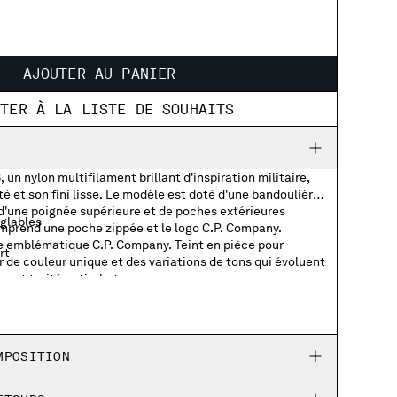
AJOUTER AU PANIER
UTER À LA LISTE DE SOUHAITS
 un nylon multifilament brillant d'inspiration militaire,
té et son fini lisse. Le modèle est doté d'une bandoulière
 d'une poignée supérieure et de poches extérieures
églables
omprend une poche zippée et le logo C.P. Company.
lle emblématique C.P. Company. Teint en pièce pour
rt
 de couleur unique et des variations de tons qui évoluent
e, et traité anti-chute.
 zippées
ppée avec détail logo
MPOSITION