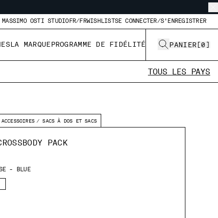
MASSIMO OSTI STUDIO
FR/FR
WISHLIST
SE CONNECTER/S'ENREGISTRER
NES
LA MARQUE
PROGRAMME DE FIDÉLITÉ
PANIER
[
0
]
TOUS LES PAYS
ACCESSOIRES
SACS À DOS ET SACS
CROSSBODY PACK
SE - BLUE