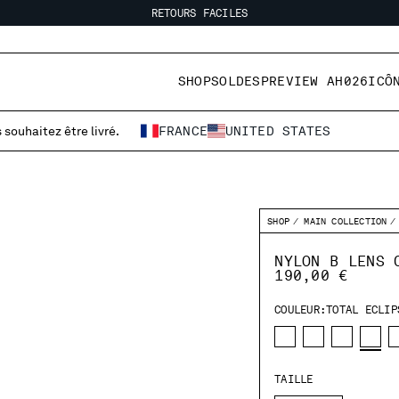
RETOURS FACILES
LIVRAISON GRATUITE
RETOURS FACILES
SHOP
SOLDES
PREVIEW AH026
ICÔ
 souhaitez être livré.
FRANCE
UNITED STATES
SHOP
MAIN COLLECTION
NYLON B LENS 
190,00 €
COULEUR:
TOTAL ECLIP
TAILLE