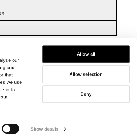
RM
Allow all
KUNDENSERVICE
alyse our
FIT-GUIDE
ing and
BESTELLUNGEN UND RÜCKSENDUNGEN
Allow selection
r that
FIX & REPARATUR
kies we use
UNTERNEHMENSINFORMATIONEN
tend to
KONTAKTIEREN SIE UNS
Deny
your
FAQ
FB
IG
YT
Show details