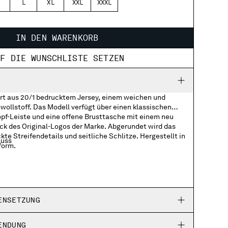
L
XL
XXL
XXXL
IN DEN WARENKORB
UF DIE WUNSCHLISTE SETZEN
rt aus 20/1 bedrucktem Jersey, einem weichen und
llstoff. Das Modell verfügt über einen klassischen
pf-Leiste und eine offene Brusttasche mit einem neu
uck des Original-Logos der Marke. Abgerundet wird das
te Streifendetails und seitliche Schlitze. Hergestellt in
luss
form.
ufgedrucktem Logo
endetails
ENSETZUNG
en
ENDUNG