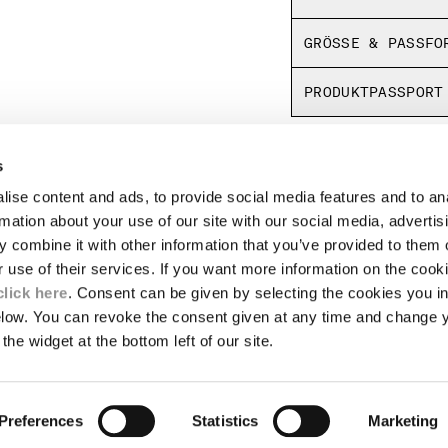
Normale Passform
GRÖSSE & PASSFO
PRODUKTPASSPORT
s
RECHTLICHES
ise content and ads, to provide social media features and to an
TE
LIEFERUNGEN
rmation about your use of our site with our social media, advertis
ALLGEMEINE VERKAUFSBEDINGUNGEN
 combine it with other information that you’ve provided to them o
UNGSSTÜCKE
RÜCKSENDUNGEN
r use of their services. If you want more information on the coo
IERUNG
ZAHLUNGSMETHODEN
click here
. Consent can be given by selecting the cookies you in
ALLGEMEINE NUTZUNGSBEDINGUNGEN
elow. You can revoke the consent given at any time and change 
WELT- UND SOZIALVERANTWORTUNG
the widget at the bottom left of our site.
E
AUTHENTIZITÄT
Preferences
Statistics
Marketing