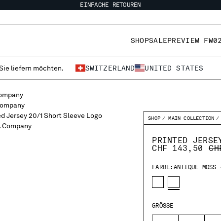
EINFACHE RETOUREN
SHOP
SALE
PREVIEW FW0
 Sie liefern möchten.
SWITZERLAND
UNITED STATES
SHOP
MAIN COLLECTION
PRINTED JERSE
PR
CHF 143,50
CH
FARBE:
ANTIQUE MOSS 
GRÖSSE