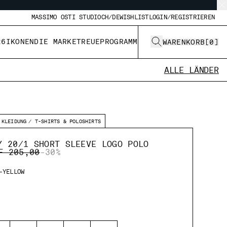
MASSIMO OSTI STUDIO
CH/DE
WISHLIST
LOGIN/REGISTRIEREN
26
IKONEN
DIE MARKE
TREUEPROGRAMM
WARENKORB
[
0
]
ALLE LÄNDER
KLEIDUNG
T-SHIRTS & POLOSHIRTS
Y 20/1 SHORT SLEEVE LOGO POLO
ICE REDUCED FROM
TO
F 205,00
-30%
-YELLOW