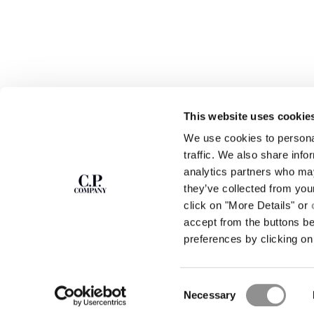
This website uses cookie
ZU UNSEREM
ABOUT
We use cookies to personal
NEWSLETTER
UNSERE GESCHICH
traffic. We also share info
STÜCKFÄRBUNG
ANMELDEN
analytics partners who may
LEGENDÄRE KLEID
they’ve collected from you
LINSEN-ZERTIFIZ
Treten Sie unserer Community bei und erhalten
click on "More Details" or
KARRIERE
Sie Zugang zu exklusiven Inhalten, Vorschauen
accept from the buttons b
PROGRAMM FÜR UM
und Sonderangeboten. Für Sie 10 % Rabatt auf
preferences by clicking on 
Ihre erste Bestellung.
ANMELDEN
STORE-SUCH
Consent
Necessary
Selection