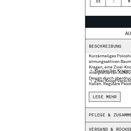
XS
S
M
A
BESCHREIBUNG
Kurzärmeliges Poloshi
atmungsaktiven Baumwo
Kragen, eine Zwei-Kno
Klassischer Kragen
interpretierten Aufdr
Design durch überdruck
Zwei-Knopf-Versch
Italien. Reguläre Pass
Brusttasche mit a
LESE MEHR
Überdruckte Streif
Seitliche Schlitze
PFLEGE & ZUSAMM
Hergestellt in Itali
VERSAND & RÜCKS