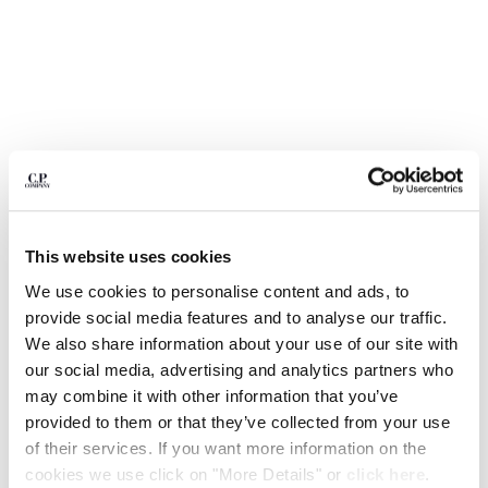
BELGIUM
BOSNIA AND HERZEGOVINA
BRUNEI DARUSSALAM
BULGARIA
CANADA
CHILE
CHINA
CROATIA
CYPRUS
This website uses cookies
CZECH REPUBLIC
DENMARK
We use cookies to personalise content and ads, to
DOMINICAN REPUBLIC
provide social media features and to analyse our traffic.
EGYPT
We also share information about your use of our site with
ESTONIA
our social media, advertising and analytics partners who
1
2
3
4
5
6
7
8
FINLAND
may combine it with other information that you’ve
MOONSTAR C.P. COMPANY MAIS B
€ 150,50
FRANCE
provided to them or that they’ve collected from your use
PRICE REDUCED
TO
MUDGUARDS
€ 215,00
-30%
GERMANY
of their services. If you want more information on the
COLOR:
TIDAL FOAM GREY
GREECE
cookies we use click on "More Details" or
click here
.