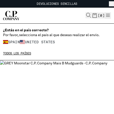
DEVOLUCIONES SENCILLAS
CHIUDI
ENVÍO GRATUITO A PARTIR DE 80 €
DEVOLUCIONES SENCILLAS
[
0
]
¿Estás en el país correcto?
ELIGE EL IDIOMA:
Por favor, selecciona el país al que deseas realizar el envío.
ES
EN
SPAIN
UNITED STATES
TODOS LOS PAÍSES
MODIFICA EL PAÍS DE ENVÍO
ALBANIA
ALGERIA
ANDORRA
ARGENTINA
AUSTRALIA
AUSTRIA
BAHRAIN
BELARUS