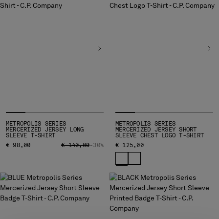
HONG KONG, SAR OF CHINA
HUNGARY
ICELAND
INDIA
INDONESIA
IRELAND
ISRAEL
ITALY
JAPAN
KOREA, REPUBLIC OF
KUWAIT
METROPOLIS SERIES
METROPOLIS SERIES
MERCERIZED JERSEY LONG
MERCERIZED JERSEY SHORT
LATVIA
SLEEVE T-SHIRT
SLEEVE CHEST LOGO T-SHIRT
LEBANON
PRICE REDUCED FROM
TO
€ 98,00
€ 140,00
-30%
€ 125,00
LIBERIA
LIECHTENSTEIN
LITHUANIA
LUXEMBOURG
MACAO, SAR OF CHINA
MALAYSIA