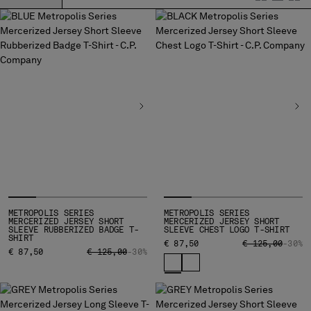
BELGIUM
BOSNIA AND HERZEGOVINA
BRUNEI DARUSSALAM
BULGARIA
CANADA
CHILE
CHINA
CROATIA
CYPRUS
CZECH REPUBLIC
DENMARK
DOMINICAN REPUBLIC
METROPOLIS SERIES
METROPOLIS SERIES
EGYPT
MERCERIZED JERSEY SHORT
MERCERIZED JERSEY SHORT
SLEEVE RUBBERIZED BADGE T-
SLEEVE CHEST LOGO T-SHIRT
ESTONIA
SHIRT
PRICE REDUCED
TO
€ 87,50
€ 125,00
-30%
FINLAND
PRICE REDUCED FROM
TO
€ 87,50
€ 125,00
-30%
FRANCE
GERMANY
GREECE