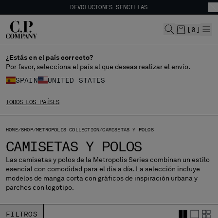
DEVOLUCIONES SENCILLAS
CHIUDI
ENVÍO GRATUITO A PARTIR DE 80 €
DEVOLUCIONES SENCILLAS
[
0
]
¿Estás en el país correcto?
ELIGE EL IDIOMA:
Por favor, selecciona el país al que deseas realizar el envío.
ES
EN
SPAIN
UNITED STATES
TODOS LOS PAÍSES
MODIFICA EL PAÍS DE ENVÍO
HOME
SHOP
METROPOLIS COLLECTION
CAMISETAS Y POLOS
ALBANIA
CAMISETAS Y POLOS
ALGERIA
ANDORRA
Las camisetas y polos de la Metropolis Series combinan un estilo
esencial con comodidad para el día a día. La selección incluye
ARGENTINA
modelos de manga corta con gráficos de inspiración urbana y
AUSTRALIA
parches con logotipo.
AUSTRIA
BAHRAIN
FILTROS
BELARUS