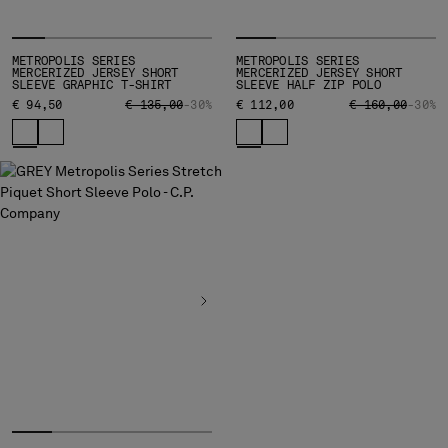
METROPOLIS SERIES
METROPOLIS SERIES
MERCERIZED JERSEY SHORT
MERCERIZED JERSEY SHORT
SLEEVE GRAPHIC T-SHIRT
SLEEVE HALF ZIP POLO
PRICE REDUCED FROM
TO
PRICE REDUCED
TO
€ 94,50
€ 135,00
-30%
€ 112,00
€ 160,00
-30%