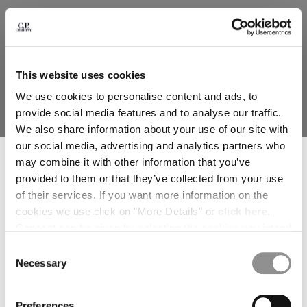
MALTA
MEXICO
MOLDOVA, REPUBLIC OF
MONACO
This website uses cookies
MONTENEGRO
MOROCCO
We use cookies to personalise content and ads, to
NETHERLANDS
provide social media features and to analyse our traffic.
NEW ZEALAND
We also share information about your use of our site with
METROPOLIS SERIES
METROPOLIS SERIES
NORWAY
MERCERIZED JERSEY SHORT
MERCERIZED JERSEY SHORT
our social media, advertising and analytics partners who
SUSCRÍBETE A LA NEWSLETTER
SLEEVE BADGE T-SHIRT
SLEEVE PRINTED BADGE T-
PANAMA
SHIRT
may combine it with other information that you’ve
PRICE REDUCED FROM
TO
€ 94,50
€ 135,00
-30%
Únete a nuestra comunidad y accede a contenido exclusivo, avances y
PARAGUAY
PRICE REDUCED
TO
€ 94,50
€ 135,00
-30%
provided to them or that they’ve collected from your use
ofertas especiales. Para ti, un 10 % de descuento en tu primer pedido.
*
PERU
DIRECCIÓN DE CORREO ELECTRÓNICO
of their services. If you want more information on the
PHILIPPINES
cookies we use click on "More Details" or
click here
.
POLAND
Consent can be given by selecting the cookies you intend
*
NOMBRE
PORTUGAL
to accept from the buttons below. You can revoke the
Consent
QATAR
consent given at any time and change your preferences
Necessary
Selection
ROMANIA
by clicking on the widget at the bottom left of our site.
*
APELLIDOS
RUSSIAN FEDERATION
Preferences
SAUDI ARABIA