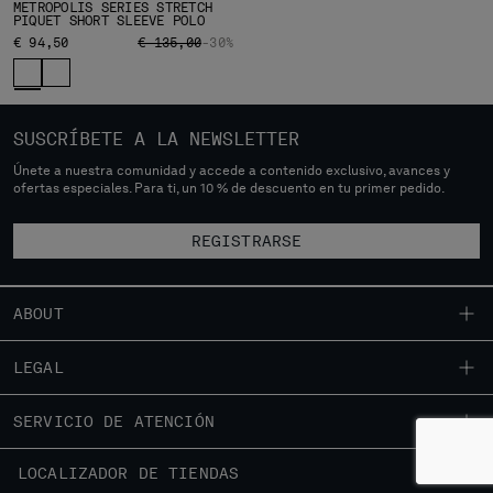
METROPOLIS SERIES STRETCH
PIQUET SHORT SLEEVE POLO
PRICE REDUCED FROM
TO
€ 94,50
€ 135,00
-30%
SUSCRÍBETE A LA NEWSLETTER
Únete a nuestra comunidad y accede a contenido exclusivo, avances y
ofertas especiales. Para ti, un 10 % de descuento en tu primer pedido.
REGISTRARSE
ABOUT
NUESTRA HISTORIA
LEGAL
TEÑIDO DE PRENDAS
ENVÍOS
SERVICIO DE ATENCIÓN
PRENDAS ICÓNICAS
CONDICIONES GENERALES DE VENTA
CERTIFICACIÓN DE LENTES
GUÍA DE AJUSTE
LOCALIZADOR DE TIENDAS
DEVOLUCIONES
CARRERAS