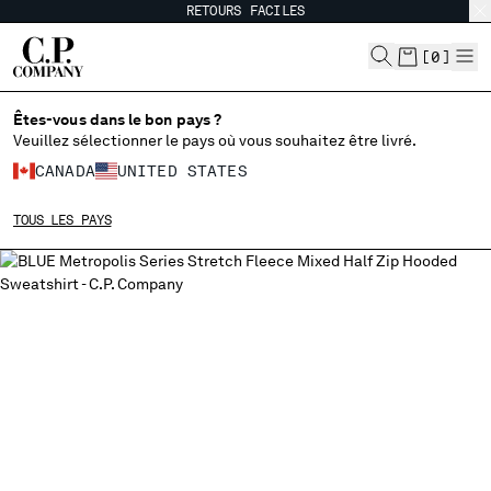
RETOURS FACILES
CHIUDI
[
0
]
Êtes-vous dans le bon pays ?
CHOISIR LA LANGUE:
Veuillez sélectionner le pays où vous souhaitez être livré.
CANADA
UNITED STATES
FR
EN
TOUS LES PAYS
MODIFIER LE PAYS DE LIVRAISON
ALBANIA
ALGERIA
ANDORRA
ARGENTINA
AUSTRALIA
AUSTRIA
BAHRAIN
BELARUS