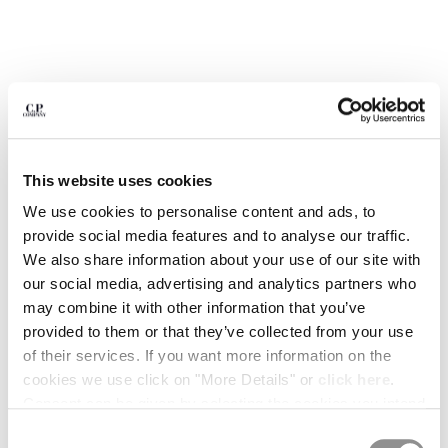
BELGIUM
BOSNIA AND HERZEGOVINA
BRUNEI DARUSSALAM
BULGARIA
CANADA
CHILE
CHINA
This website uses cookies
CROATIA
We use cookies to personalise content and ads, to
CYPRUS
provide social media features and to analyse our traffic.
CZECH REPUBLIC
We also share information about your use of our site with
DENMARK
our social media, advertising and analytics partners who
DOMINICAN REPUBLIC
may combine it with other information that you’ve
EGYPT
provided to them or that they’ve collected from your use
ESTONIA
1
2
3
4
5
6
of their services. If you want more information on the
FINLAND
METROPOLIS SERIES STRETCH
413,00 C$
cookies we use click on "More Details" or
click here
.
PRICE REDUCED 
TO
FLEECE MIXED HALF ZIP HOODED
590,00 C$
-30%
FRANCE
SWEATSHIRT
Consent can be given by selecting the cookies you intend
GERMANY
to accept from the buttons below. You can revoke the
GREECE
COULEUR:
MOROCCAN BLUE
Consent