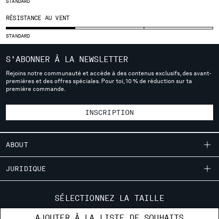
STANDARD
SERBIA
RÉSISTANCE AU VENT
SINGAPORE
SLOVAKIA
STANDARD
SLOVENIA
SOUTH AFRICA
S'ABONNER À LA NEWSLETTER
SPAIN
Rejoins notre communauté et accède à des contenus exclusifs, des avant-
premières et des offres spéciales. Pour toi, 10 % de réduction sur ta
SWEDEN
première commande.
SWITZERLAND
TAIWAN, PROVINCE OF CHINA
INSCRIPTION
THAILAND
TUNISIA
TURKEY
ABOUT
UKRAINE
UNITED ARAB EMIRATES
NOTRE HISTOIRE
JURIDIQUE
UNITED KINGDOM
TEINTURE EN PIÈCE
UNITED STATES
LIVRAISON
SERVICE CLIENTÈLE
DES VÊTEMENTS EMBLÉMATIQUES
SÉLECTIONNEZ LA TAILLE
VENEZUELA
CONDITIONS GÉNÉRALES DE VENTE
CERTIFICATION DES LENTILLES
VIET NAM
GUIDE DES TAILLES
LOCALISATEUR DE MAGASINS
AJOUTER À LA LISTE DE SOUHAITS
RETOURS