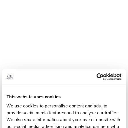
BELGIUM
BOSNIA AND HERZEGOVINA
BRUNEI DARUSSALAM
BULGARIA
CANADA
CHILE
CHINA
CROATIA
CYPRUS
CZECH REPUBLIC
DENMARK
DOMINICAN REPUBLIC
EGYPT
ESTONIA
1
2
3
4
This website uses cookies
FINLAND
NYLON B LENS CROSSBODY PACK
335,00 C$
We use cookies to personalise content and ads, to
FRANCE
provide social media features and to analyse our traffic.
COULEUR:
TOTAL ECLIPSE - BLUE
GERMANY
We also share information about your use of our site with
GREECE
our social media, advertising and analytics partners who