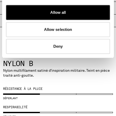
MALTA
LIVRAISONS ET RETOURS
MEXICO
Allow all
MOLDOVA, REPUBLIC OF
PASSEPORT PRODUIT
MONACO
MONTENEGRO
Allow selection
MOROCCO
NETHERLANDS
Deny
NEW ZEALAND
NORWAY
TISSUS
PANAMA
NYLON B
PARAGUAY
Nylon multifilament satiné d'inspiration militaire. Teint en pièce
PERU
traité anti-goutte.
PHILIPPINES
POLAND
RÉSISTANCE À LA PLUIE
PORTUGAL
QATAR
DÉPERLANT
ROMANIA
RESPIRABILITÉ
RUSSIAN FEDERATION
SAUDI ARABIA