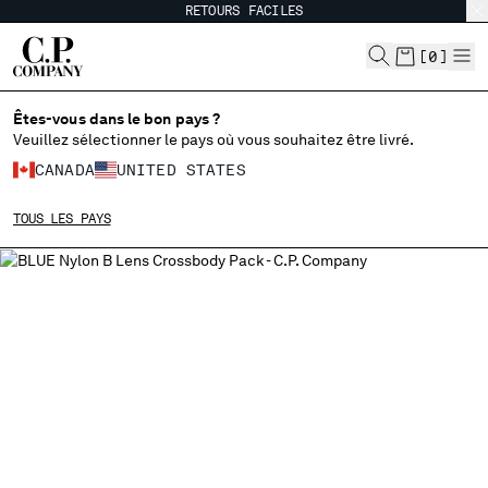
RETOURS FACILES
CHIUDI
[
0
]
Êtes-vous dans le bon pays ?
CHOISIR LA LANGUE:
Veuillez sélectionner le pays où vous souhaitez être livré.
CANADA
UNITED STATES
FR
EN
TOUS LES PAYS
MODIFIER LE PAYS DE LIVRAISON
ALBANIA
ALGERIA
ANDORRA
ARGENTINA
AUSTRALIA
AUSTRIA
BAHRAIN
BELARUS