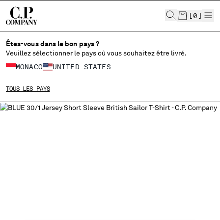
CHIUDI
[
0
]
Êtes-vous dans le bon pays ?
Veuillez sélectionner le pays où vous souhaitez être livré.
CHOISIR LA LANGUE:
MONACO
UNITED STATES
FR
EN
TOUS LES PAYS
MODIFIER LE PAYS DE LIVRAISON
ALBANIA
ALGERIA
ANDORRA
ARGENTINA
AUSTRALIA
AUSTRIA
BAHRAIN
BELARUS