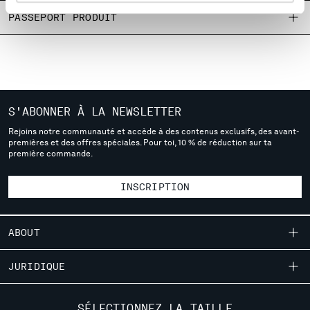
MALTA
PASSEPORT PRODUIT
MEXICO
MOLDOVA, REPUBLIC OF
MONACO
MONTENEGRO
MOROCCO
NETHERLANDS
S'ABONNER À LA NEWSLETTER
NEW ZEALAND
Rejoins notre communauté et accède à des contenus exclusifs, des avant-
premières et des offres spéciales. Pour toi, 10 % de réduction sur ta
NORWAY
première commande.
PANAMA
PARAGUAY
INSCRIPTION
PERU
PHILIPPINES
POLAND
ABOUT
PORTUGAL
QATAR
NOTRE HISTOIRE
JURIDIQUE
ROMANIA
TEINTURE EN PIÈCE
RUSSIAN FEDERATION
LIVRAISON
SERVICE CLIENTÈLE
DES VÊTEMENTS EMBLÉMATIQUES
SÉLECTIONNEZ LA TAILLE
SAUDI ARABIA