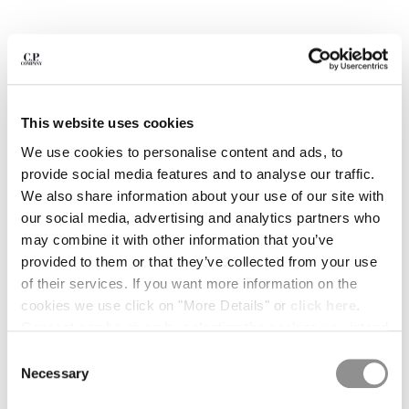
BELGIUM
BOSNIA AND HERZEGOVINA
BRUNEI DARUSSALAM
BULGARIA
CANADA
This website uses cookies
CHILE
We use cookies to personalise content and ads, to
CHINA
provide social media features and to analyse our traffic.
CROATIA
We also share information about your use of our site with
CYPRUS
our social media, advertising and analytics partners who
CZECH REPUBLIC
may combine it with other information that you’ve
DENMARK
provided to them or that they’ve collected from your use
DOMINICAN REPUBLIC
of their services. If you want more information on the
EGYPT
1
2
3
4
5
6
7
cookies we use click on "More Details" or
click here
.
ESTONIA
30/1 JERSEY SHORT SLEEVE
€ 84,00
Consent can be given by selecting the cookies you intend
FINLAND
PRICE REDUCED
TO
BRITISH SAILOR T-SHIRT
€ 120,00
-30%
to accept from the buttons below. You can revoke the
FRANCE
Consent
COULEUR:
TOTAL ECLIPSE - BLUE
consent given at any time and change your preferences
GERMANY
Necessary
Selection
by clicking on the widget at the bottom left of our site.
GREECE