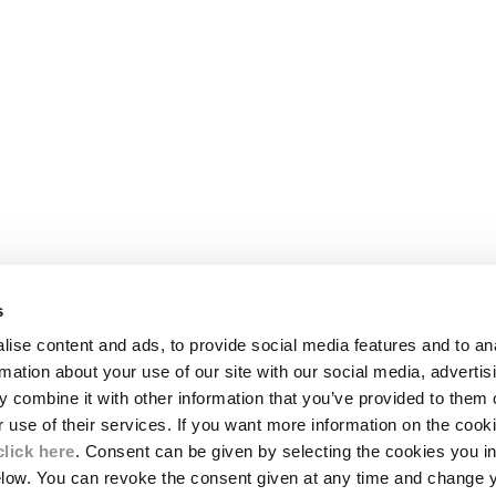
s
JURIDIQUE
ise content and ads, to provide social media features and to an
LIVRAISON
rmation about your use of our site with our social media, advertis
CE
CONDITIONS GÉNÉRALES DE VENTE
 combine it with other information that you’ve provided to them o
MBLÉMATIQUES
RETOURS
ES LENTILLES
PAIEMENT ET SÉCURITÉ
r use of their services. If you want more information on the coo
CONDITIONS GÉNÉRALES D'UTILISATIO
click here
. Consent can be given by selecting the cookies you in
SPONSABILITÉ
elow. You can revoke the consent given at any time and change 