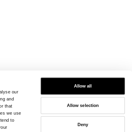
SERVICE CLIENTÈLE
Allow all
alyse our
GUIDE DES TAILLES
ing and
COMMANDES ET RETOURS
Allow selection
r that
RÉPARATIONS
INFORMATIONS SUR L'ENTREPRISE
kies we use
N
CONTACTEZ-NOUS
tend to
Deny
FAQ
your