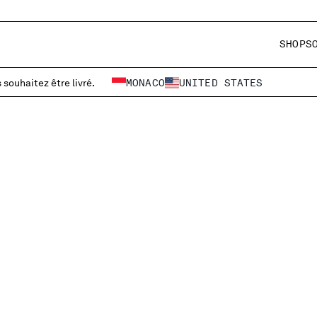
SHOP
S
 souhaitez être livré.
MONACO
UNITED STATES