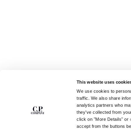
This website uses cookie
S'ABONNER À LA
ABOUT
We use cookies to personal
NEWSLETTER
NOTRE HISTOIRE
traffic. We also share info
TEINTURE EN PIÈ
analytics partners who may
DES VÊTEMENTS E
Rejoins notre communauté et accède à des
contenus exclusifs, des avant-premières et des
CERTIFICATION D
they’ve collected from you
offres spéciales. Pour toi, 10 % de réduction sur
CARRIÈRES
click on "More Details" or
ta première commande.
PROGRAMME DE RE
accept from the buttons b