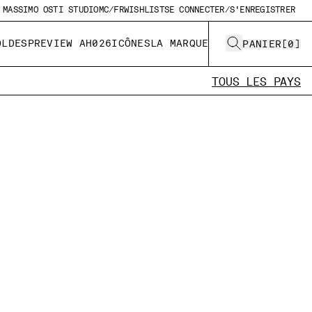
MASSIMO OSTI STUDIO
MC/FR
WISHLIST
SE CONNECTER/S'ENREGISTRER
OLDES
PREVIEW AH026
ICÔNES
LA MARQUE
PANIER
[
0
]
TOUS LES PAYS