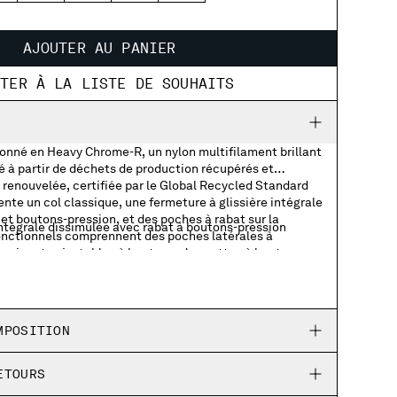
AJOUTER AU PANIER
UTER À LA LISTE DE SOUHAITS
nné en Heavy Chrome-R, un nylon multifilament brillant
é à partir de déchets de production récupérés et
 renouvelée, certifiée par le Global Recycled Standard
nte un col classique, une fermeture à glissière intégrale
et boutons-pression, et des poches à rabat sur la
ntégrale dissimulée avec rabat à boutons-pression
 fonctionnels comprennent des poches latérales à
 poignets ajustables à boutons, des pattes à boutons-
abat et boutons-pression
des ajusteurs latéraux à rabat. Finition avec
le C.P. Company sur la poche de la manche. Vêtement
s
 profondeur de couleur unique et des variations de tons
emps et l'usure. Coupe régulière.
 boutons-pression
MPOSITION
s à boutons
ETOURS
ssion à l'ourlet