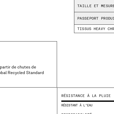
Rabat latéral à bou
TAILLE ET MESUR
Vêtement teint
PASSEPORT PRODU
Coupe classique
TISSUS HEAVY CH
 partir de chutes de
lobal Recycled Standard
RÉSISTANCE À LA PLUIE
RÉSISTANT À L’EAU