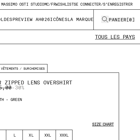
MASSIMO OSTI STUDIO
MC/FR
WISHLIST
SE CONNECTER/S'ENREGISTRER
OLDES
PREVIEW AH026
ICÔNES
LA MARQUE
PANIER
[
0
]
TOUS LES PAYS
VÊTEMENTS
SURCHEMISES
R ZIPPED LENS OVERSHIRT
E REDUCED FROM
TO
5,00
-30%
TH - GREEN
SIZE CHART
L
XL
XXL
XXXL