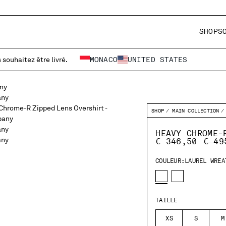
SHOP
S
 souhaitez être livré.
MONACO
UNITED STATES
SHOP
MAIN COLLECTION
HEAVY CHROME-
PRIC
€ 346,50
€ 49
COULEUR:
LAUREL WREA
TAILLE
XS
S
M