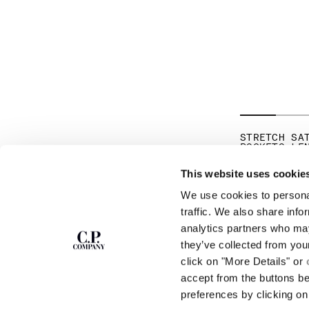
STRETCH SA
POCKETS LE
PR
€ 192,50
€ 
This website uses cookie
We use cookies to personal
S'ABONNER À LA
ABOUT
traffic. We also share info
NEWSLETTER
analytics partners who may
NOTRE HISTOIRE
they’ve collected from you
TEINTURE EN PIÈ
DES VÊTEMENTS E
click on "More Details" or
Rejoins notre communauté et accède à des
contenus exclusifs, des avant-premières et des
CERTIFICATION D
accept from the buttons b
offres spéciales. Pour toi, 10 % de réduction sur
CARRIÈRES
preferences by clicking on 
ta première commande.
PROGRAMME DE RE