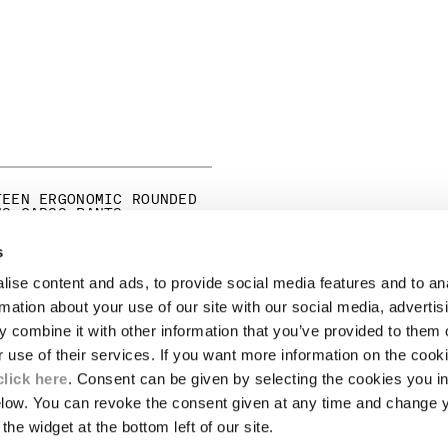
TEEN ERGONOMIC ROUNDED
NS CARGO PANTS
ICE REDUCED FROM
TO
275,00
-30%
s
ise content and ads, to provide social media features and to an
JURIDIQUE
rmation about your use of our site with our social media, advertis
 combine it with other information that you’ve provided to them o
LIVRAISON
r use of their services. If you want more information on the coo
CE
CONDITIONS GÉNÉRALES DE VENTE
MBLÉMATIQUES
RETOURS
click here
. Consent can be given by selecting the cookies you in
ES LENTILLES
PAIEMENT ET SÉCURITÉ
elow. You can revoke the consent given at any time and change 
CONDITIONS GÉNÉRALES D'UTILISATIO
the widget at the bottom left of our site.
SPONSABILITÉ