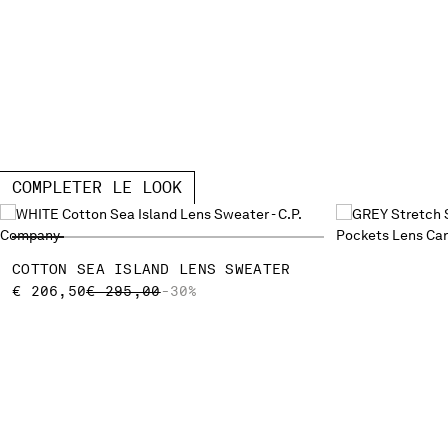
COMPLETER LE LOOK
COTTON SEA ISLAND LENS SWEATER
PRICE REDUCED FROM
TO
€ 206,50
€ 295,00
-30%