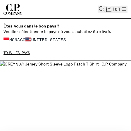
CHIUDI
[
0
]
Êtes-vous dans le bon pays ?
Veuillez sélectionner le pays où vous souhaitez être livré.
CHOISIR LA LANGUE:
MONACO
UNITED STATES
FR
EN
TOUS LES PAYS
MODIFIER LE PAYS DE LIVRAISON
ALBANIA
ALGERIA
ANDORRA
ARGENTINA
AUSTRALIA
AUSTRIA
BAHRAIN
BELARUS