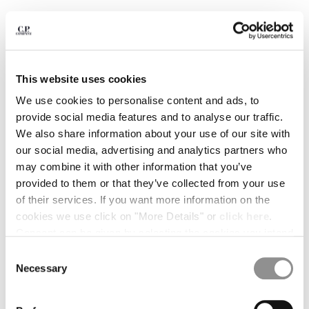
BELGIUM
BOSNIA AND HERZEGOVINA
BRUNEI DARUSSALAM
BULGARIA
This website uses cookies
CANADA
CHILE
We use cookies to personalise content and ads, to
CHINA
provide social media features and to analyse our traffic.
CROATIA
We also share information about your use of our site with
CYPRUS
our social media, advertising and analytics partners who
CZECH REPUBLIC
may combine it with other information that you’ve
DENMARK
provided to them or that they’ve collected from your use
DOMINICAN REPUBLIC
of their services. If you want more information on the
EGYPT
cookies we use click on "More Details" or
click here
.
1
2
3
4
5
ESTONIA
Consent can be given by selecting the cookies you intend
30/1 JERSEY SHORT SLEEVE LOGO
€ 66,50
FINLAND
PRICE REDUCE
TO
PATCH T-SHIRT
€ 95,00
-30%
to accept from the buttons below. You can revoke the
Consent
FRANCE
consent given at any time and change your preferences
Necessary
Selection
COULEUR:
DOVE - GREY
GERMANY
by clicking on the widget at the bottom left of our site.
GREECE