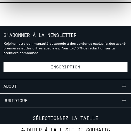
MALTA
MEXICO
MOLDOVA, REPUBLIC OF
MONACO
MONTENEGRO
S'ABONNER À LA NEWSLETTER
MOROCCO
Rejoins notre communauté et accède à des contenus exclusifs, des avant-
NETHERLANDS
premières et des offres spéciales. Pour toi, 10 % de réduction sur ta
première commande.
NEW ZEALAND
NORWAY
INSCRIPTION
PANAMA
PARAGUAY
PERU
ABOUT
PHILIPPINES
POLAND
NOTRE HISTOIRE
JURIDIQUE
PORTUGAL
TEINTURE EN PIÈCE
QATAR
LIVRAISON
SERVICE CLIENTÈLE
DES VÊTEMENTS EMBLÉMATIQUES
ROMANIA
SÉLECTIONNEZ LA TAILLE
CONDITIONS GÉNÉRALES DE VENTE
RUSSIAN FEDERATION
CERTIFICATION DES LENTILLES
GUIDE DES TAILLES
LOCALISATEUR DE MAGASINS
AJOUTER À LA LISTE DE SOUHAITS
RETOURS
SAUDI ARABIA