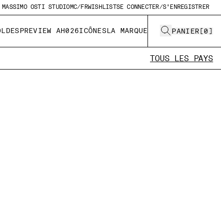
MASSIMO OSTI STUDIO
MC/FR
WISHLIST
SE CONNECTER/S'ENREGISTRER
OLDES
PREVIEW AH026
ICÔNES
LA MARQUE
PANIER
[
0
]
TOUS LES PAYS