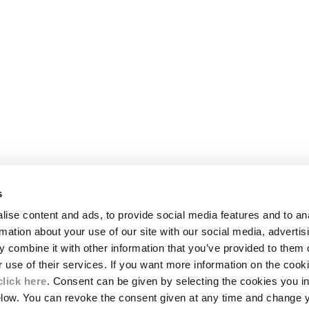
s
JURIDIQUE
ise content and ads, to provide social media features and to an
LIVRAISON
rmation about your use of our site with our social media, advertis
CE
CONDITIONS GÉNÉRALES DE VENTE
 combine it with other information that you’ve provided to them o
MBLÉMATIQUES
RETOURS
ES LENTILLES
PAIEMENT ET SÉCURITÉ
r use of their services. If you want more information on the coo
CONDITIONS GÉNÉRALES D'UTILISATIO
click here
. Consent can be given by selecting the cookies you in
SPONSABILITÉ
elow. You can revoke the consent given at any time and change 