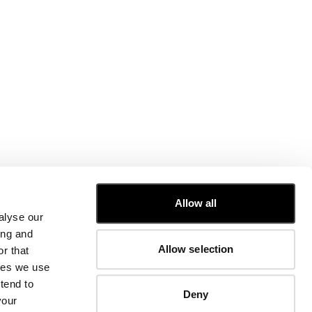
SERVICE CLIENTÈLE
Allow all
alyse our
GUIDE DES TAILLES
ing and
COMMANDES ET RETOURS
Allow selection
r that
RÉPARATIONS
INFORMATIONS SUR L'ENTREPRISE
kies we use
N
CONTACTEZ-NOUS
tend to
Deny
FAQ
your