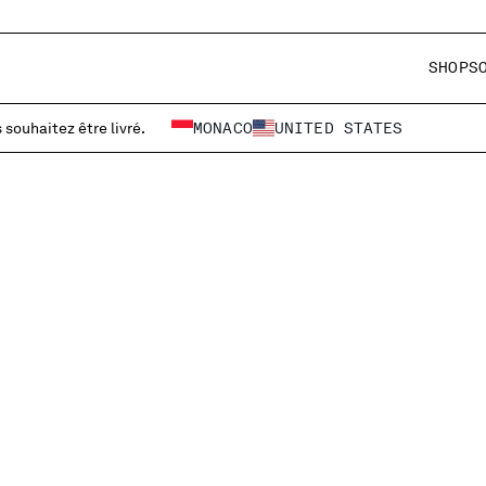
SHOP
S
 souhaitez être livré.
MONACO
UNITED STATES