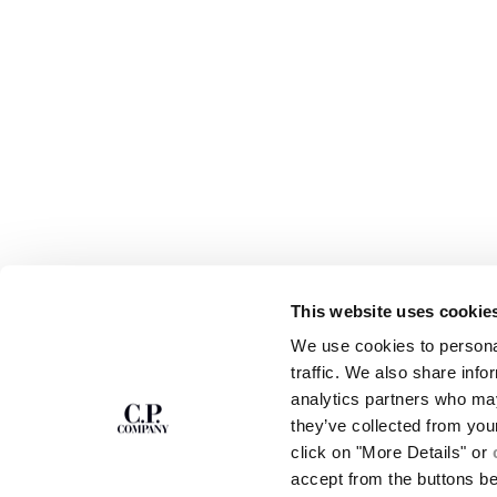
This website uses cookie
S'ABONNER À LA
ABOUT
We use cookies to personal
NEWSLETTER
NOTRE HISTOIRE
traffic. We also share info
TEINTURE EN PIÈ
analytics partners who may
DES VÊTEMENTS E
Rejoins notre communauté et accède à des
contenus exclusifs, des avant-premières et des
CERTIFICATION D
they’ve collected from you
offres spéciales. Pour toi, 10 % de réduction sur
CARRIÈRES
click on "More Details" or
ta première commande.
PROGRAMME DE RE
accept from the buttons b