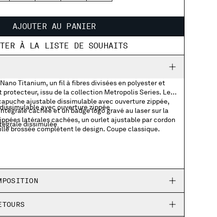
AJOUTER AU PANIER
UTER À LA LISTE DE SOUHAITS
Nano Titanium, un fil à fibres divisées en polyester et
protecteur, issu de la collection Metropolis Series. Le
apuche ajustable dissimulable avec ouverture zippée,
dissimulable avec ouverture zippée
ntégrale cachée et un badge logo gravé au laser sur la
ippées latérales cachées, un ourlet ajustable par cordon
tégrale dissimulée
ille brossée complètent le design. Coupe classique.
 sur la poitrine
ippées dissimulées
r cordon
MPOSITION
 brossée
ETOURS