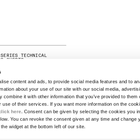
 SERIES TECHNICAL
GO SHORTS
ICE REDUCED FROM
TO
245,00
-30%
s
ise content and ads, to provide social media features and to an
JURIDIQUE
rmation about your use of our site with our social media, advertis
 combine it with other information that you’ve provided to them o
LIVRAISON
r use of their services. If you want more information on the coo
CE
CONDITIONS GÉNÉRALES DE VENTE
MBLÉMATIQUES
RETOURS
click here
. Consent can be given by selecting the cookies you in
ES LENTILLES
PAIEMENT ET SÉCURITÉ
elow. You can revoke the consent given at any time and change 
CONDITIONS GÉNÉRALES D'UTILISATIO
the widget at the bottom left of our site.
SPONSABILITÉ