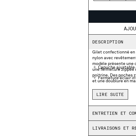
AJO
DESCRIPTION
Gilet confectionné en 
nylon avec revêtement 
modèle présente une c
Capuche ajustable 
une fermeture zippée i
poitrine. Des poches z
Fermeture éclair in
et une doublure en ma
Écusson logo laseré
LIRE SUITE
Poches latérales z
Ourlet ajustable pa
ENTRETIEN ET CO
Doublure en maille
LIVRAISONS ET R
Coupe classique