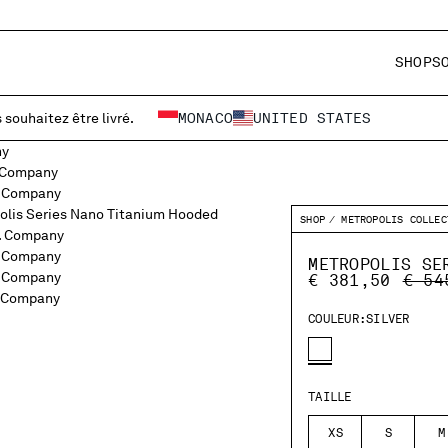
SHOP
S
 souhaitez être livré.
MONACO
UNITED STATES
SHOP
METROPOLIS COLLEC
METROPOLIS SE
PRIC
€ 381,50
€ 54
COULEUR:
SILVER
TAILLE
XS
S
M