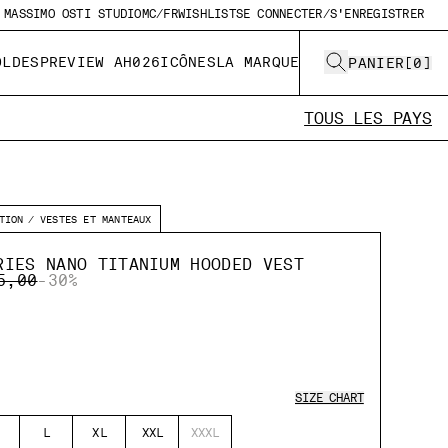
MASSIMO OSTI STUDIO
MC/FR
WISHLIST
SE CONNECTER/S'ENREGISTRER
OLDES
PREVIEW AH026
ICÔNES
LA MARQUE
PANIER
[
0
]
TOUS LES PAYS
TION
VESTES ET MANTEAUX
RIES NANO TITANIUM HOODED VEST
E REDUCED FROM
TO
5,00
-30%
SIZE CHART
L
XL
XXL
XXXL