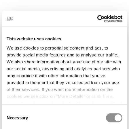
BELGIUM
BOSNIA AND HERZEGOVINA
BRUNEI DARUSSALAM
BULGARIA
CANADA
This website uses cookies
CHILE
We use cookies to personalise content and ads, to
CHINA
provide social media features and to analyse our traffic.
CROATIA
We also share information about your use of our site with
CYPRUS
our social media, advertising and analytics partners who
CZECH REPUBLIC
may combine it with other information that you’ve
DENMARK
provided to them or that they’ve collected from your use
DOMINICAN REPUBLIC
of their services. If you want more information on the
EGYPT
1
2
3
4
5
6
7
cookies we use click on "More Details" or
click here
.
ESTONIA
COMPACT 20/1 JERSEY SHORT
€ 105,00
Consent can be given by selecting the cookies you intend
FINLAND
PRICE REDUCED
TO
SLEEVE BRITISH SAILOR T-SHIRT
€ 150,00
-30%
to accept from the buttons below. You can revoke the
FRANCE
Consent
COULEUR:
GAUZE WHITE
consent given at any time and change your preferences
GERMANY
Necessary
Selection
by clicking on the widget at the bottom left of our site.
GREECE