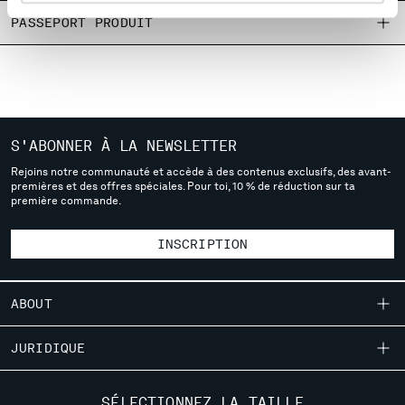
MALTA
PASSEPORT PRODUIT
MEXICO
MOLDOVA, REPUBLIC OF
MONACO
MONTENEGRO
MOROCCO
NETHERLANDS
S'ABONNER À LA NEWSLETTER
NEW ZEALAND
Rejoins notre communauté et accède à des contenus exclusifs, des avant-
premières et des offres spéciales. Pour toi, 10 % de réduction sur ta
NORWAY
première commande.
PANAMA
PARAGUAY
INSCRIPTION
PERU
PHILIPPINES
POLAND
ABOUT
PORTUGAL
QATAR
NOTRE HISTOIRE
JURIDIQUE
ROMANIA
TEINTURE EN PIÈCE
RUSSIAN FEDERATION
LIVRAISON
SERVICE CLIENTÈLE
DES VÊTEMENTS EMBLÉMATIQUES
SÉLECTIONNEZ LA TAILLE
SAUDI ARABIA