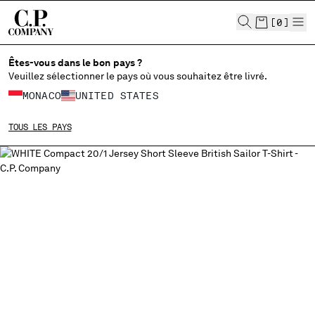
CHIUDI
[
0
]
Êtes-vous dans le bon pays ?
Veuillez sélectionner le pays où vous souhaitez être livré.
CHOISIR LA LANGUE:
MONACO
UNITED STATES
FR
EN
TOUS LES PAYS
MODIFIER LE PAYS DE LIVRAISON
ALBANIA
ALGERIA
ANDORRA
ARGENTINA
AUSTRALIA
AUSTRIA
BAHRAIN
BELARUS