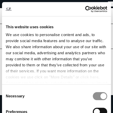
EINFACHE RETOUREN
CHIUDI
KOSTENLOSER VERSAND
EINFACHE RETOUREN
[
0
]
This website uses cookies
IHRE SPRACHE AUSWÄHLEN:
Sind Sie im richtigen Land?
We use cookies to personalise content and ads, to
Bitte wählen Sie das Land aus, in das Sie liefern möchten.
provide social media features and to analyse our traffic.
DE
EN
AUSTRIA
UNITED STATES
We also share information about your use of our site with
our social media, advertising and analytics partners who
ALLE LÄNDER
may combine it with other information that you’ve
VERSANDLAND ÄNDERN
provided to them or that they’ve collected from your use
ALBANIA
of their services. If you want more information on the
ALGERIA
cookies we use click on "More Details" or
click here
.
ANDORRA
Consent can be given by selecting the cookies you intend
ARGENTINA
to accept from the buttons below. You can revoke the
Consent
AUSTRALIA
consent given at any time and change your preferences
Necessary
Selection
AUSTRIA
by clicking on the widget at the bottom left of our site.
ZU UNSEREM NEWSLETTER ANMELDEN
BAHRAIN
Treten Sie unserer Community bei und erhalten Sie Zugang zu exklusiven
Preferences
BELARUS