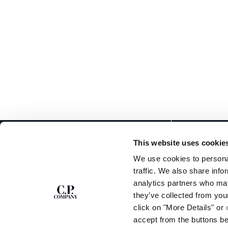
ZU UNSEREM
ABOUT
This website uses cookie
NEWSLETTER
UNSERE GESCHICH
We use cookies to personal
STÜCKFÄRBUNG
ANMELDEN
traffic. We also share info
LEGENDÄRE KLEID
analytics partners who may
LINSEN-ZERTIFIZ
Treten Sie unserer Community bei und erhalten
they’ve collected from you
KARRIERE
Sie Zugang zu exklusiven Inhalten, Vorschauen
click on "More Details" or
PROGRAMM FÜR UM
und Sonderangeboten. Für Sie 10 % Rabatt auf
accept from the buttons b
Ihre erste Bestellung.