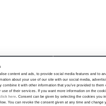
RECHTLICHES
s
TE
LIEFERUNGEN
ise content and ads, to provide social media features and to an
ALLGEMEINE VERKAUFSBEDINGUNGEN
rmation about your use of our site with our social media, advertis
UNGSSTÜCKE
RÜCKSENDUNGEN
 combine it with other information that you’ve provided to them o
IERUNG
ZAHLUNGSMETHODEN
r use of their services. If you want more information on the coo
ALLGEMEINE NUTZUNGSBEDINGUNGEN
click here
. Consent can be given by selecting the cookies you in
WELT- UND SOZIALVERANTWORTUNG
elow. You can revoke the consent given at any time and change 