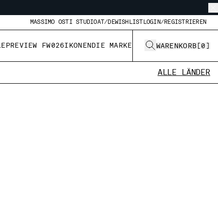
MASSIMO OSTI STUDIO
AT/DE
WISHLIST
LOGIN/REGISTRIEREN
LE
PREVIEW FW026
IKONEN
DIE MARKE
WARENKORB
[
0
]
ALLE LÄNDER