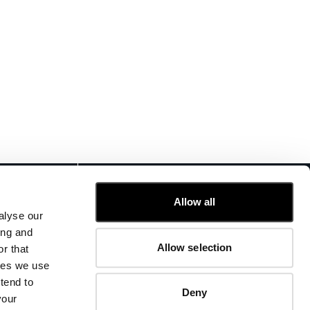
KUNDENSERVICE
Allow all
FIT-GUIDE
alyse our
BESTELLUNGEN UND RÜCKSENDUNGEN
ing and
FIX & REPARATUR
Allow selection
r that
UNTERNEHMENSINFORMATIONEN
kies we use
KONTAKTIEREN SIE UNS
tend to
FAQ
Deny
your