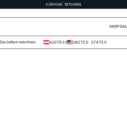
EINFACHE RETOUREN
KOSTENLOSER VERSAND
EINFACHE RETOUREN
SHOP
SA
 Sie liefern möchten.
AUSTRIA
UNITED STATES