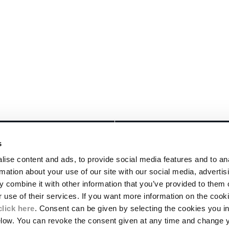
RECHTLICHES
s
TE
LIEFERUNGEN
ise content and ads, to provide social media features and to an
ALLGEMEINE VERKAUFSBEDINGUNGEN
rmation about your use of our site with our social media, advertis
UNGSSTÜCKE
RÜCKSENDUNGEN
 combine it with other information that you’ve provided to them o
IERUNG
ZAHLUNGSMETHODEN
r use of their services. If you want more information on the coo
ALLGEMEINE NUTZUNGSBEDINGUNGEN
click here
. Consent can be given by selecting the cookies you in
WELT- UND SOZIALVERANTWORTUNG
elow. You can revoke the consent given at any time and change 