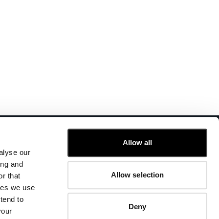
KUNDENSERVICE
Allow all
FIT-GUIDE
alyse our
BESTELLUNGEN UND RÜCKSENDUNGEN
ing and
FIX & REPARATUR
Allow selection
r that
UNTERNEHMENSINFORMATIONEN
kies we use
KONTAKTIEREN SIE UNS
tend to
FAQ
Deny
your