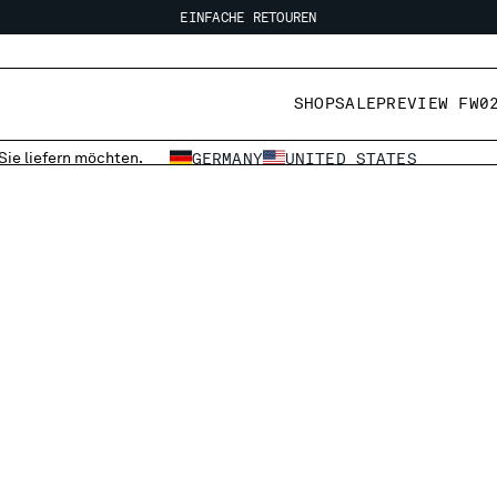
EINFACHE RETOUREN
KOSTENLOSER VERSAND
EINFACHE RETOUREN
SHOP
SALE
PREVIEW FW0
 Sie liefern möchten.
GERMANY
UNITED STATES