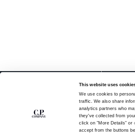
ZU UNSEREM
ABOUT
This website uses cookie
NEWSLETTER
UNSERE GESCHICH
We use cookies to personal
STÜCKFÄRBUNG
ANMELDEN
traffic. We also share info
LEGENDÄRE KLEID
analytics partners who may
LINSEN-ZERTIFIZ
Treten Sie unserer Community bei und erhalten
they’ve collected from you
KARRIERE
Sie Zugang zu exklusiven Inhalten, Vorschauen
click on "More Details" or
PROGRAMM FÜR UM
und Sonderangeboten. Für Sie 10 % Rabatt auf
accept from the buttons b
Ihre erste Bestellung.