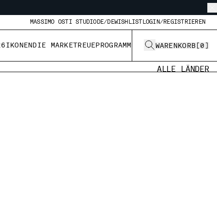
MASSIMO OSTI STUDIO
DE/DE
WISHLIST
LOGIN/REGISTRIEREN
26
IKONEN
DIE MARKE
TREUEPROGRAMM
WARENKORB
[
0
]
ALLE LÄNDER