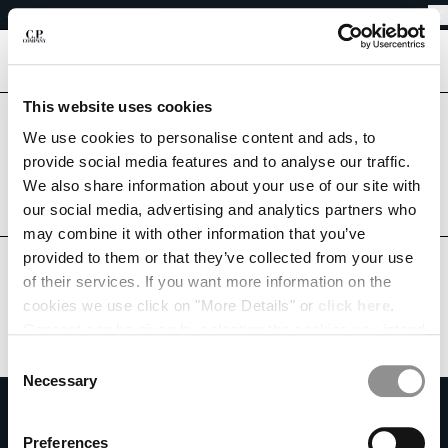
EINFACHE RETOUREN
CHIUDI
KOSTENLOSER VERSAND
EINFACHE RETOUREN
[
0
]
This website uses cookies
Sind Sie im richtigen Land?
IHRE SPRACHE AUSWÄHLEN:
Bitte wählen Sie das Land aus, in das Sie liefern möchten.
We use cookies to personalise content and ads, to
provide social media features and to analyse our traffic.
DE
EN
GERMANY
UNITED STATES
We also share information about your use of our site with
our social media, advertising and analytics partners who
ALLE LÄNDER
may combine it with other information that you’ve
VERSANDLAND ÄNDERN
provided to them or that they’ve collected from your use
ALBANIA
of their services. If you want more information on the
ALGERIA
cookies we use click on "More Details" or
click here
.
ANDORRA
Consent can be given by selecting the cookies you intend
ARGENTINA
to accept from the buttons below. You can revoke the
Consent
AUSTRALIA
consent given at any time and change your preferences
Necessary
Selection
AUSTRIA
by clicking on the widget at the bottom left of our site.
ZU UNSEREM NEWSLETTER ANMELDEN
BAHRAIN
Treten Sie unserer Community bei und erhalten Sie Zugang zu exklusiven
Preferences
BELARUS