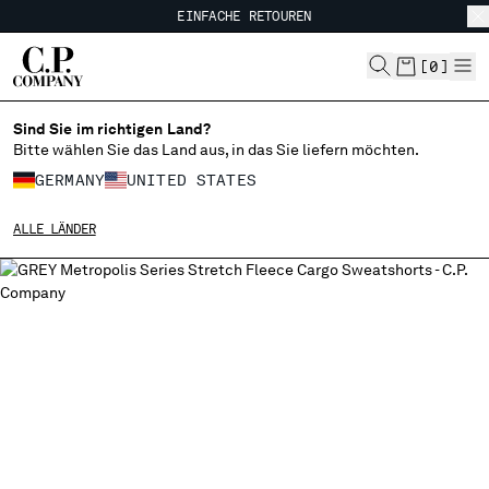
EINFACHE RETOUREN
CHIUDI
KOSTENLOSER VERSAND
EINFACHE RETOUREN
[
0
]
Sind Sie im richtigen Land?
IHRE SPRACHE AUSWÄHLEN:
Bitte wählen Sie das Land aus, in das Sie liefern möchten.
DE
EN
GERMANY
UNITED STATES
ALLE LÄNDER
VERSANDLAND ÄNDERN
ALBANIA
ALGERIA
ANDORRA
ARGENTINA
AUSTRALIA
AUSTRIA
BAHRAIN
BELARUS