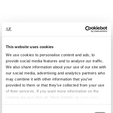
BELGIUM
BOSNIA AND HERZEGOVINA
BRUNEI DARUSSALAM
BULGARIA
CANADA
CHILE
CHINA
This website uses cookies
CROATIA
CYPRUS
We use cookies to personalise content and ads, to
CZECH REPUBLIC
provide social media features and to analyse our traffic.
DENMARK
We also share information about your use of our site with
DOMINICAN REPUBLIC
our social media, advertising and analytics partners who
EGYPT
may combine it with other information that you’ve
ESTONIA
provided to them or that they’ve collected from your use
1
2
3
4
5
6
FINLAND
of their services. If you want more information on the
METROPOLIS SERIES STRETCH
129,50 €
FRANCE
cookies we use click on "More Details" or
click here
.
PRICE REDUCED
TO
FLEECE CARGO SWEATSHORTS
185,00 €
-30%
GERMANY
Consent can be given by selecting the cookies you intend
FARBE:
GUNMETAL - GREY
GREECE
to accept from the buttons below. You can revoke the
Consent