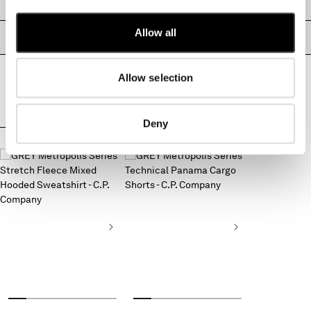
GRÖSSE & PASSFORM
MALTA
MEXICO
Allow all
PRODUKTPASSPORT
MOLDOVA, REPUBLIC OF
MONACO
MONTENEGRO
Allow selection
MOROCCO
NETHERLANDS
Deny
NEW ZEALAND
VERVOLLSTÄNDIGE DEN LOOK
NORWAY
PANAMA
PARAGUAY
PERU
PHILIPPINES
POLAND
PORTUGAL
QATAR
ROMANIA
RUSSIAN FEDERATION
SAUDI ARABIA