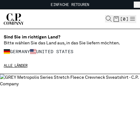
EINFACHE RETOUREN
CHIUDI
KOSTENLOSER VERSAND
EINFACHE RETOUREN
[
0
]
Sind Sie im richtigen Land?
IHRE SPRACHE AUSWÄHLEN:
Bitte wählen Sie das Land aus, in das Sie liefern möchten.
DE
EN
GERMANY
UNITED STATES
ALLE LÄNDER
VERSANDLAND ÄNDERN
ALBANIA
ALGERIA
ANDORRA
ARGENTINA
AUSTRALIA
AUSTRIA
BAHRAIN
BELARUS