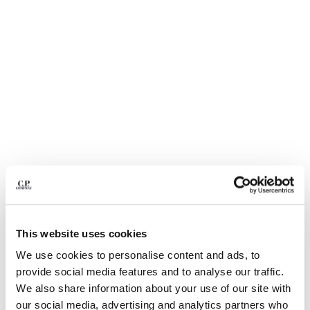
BELGIUM
BOSNIA AND HERZEGOVINA
BRUNEI DARUSSALAM
BULGARIA
CANADA
CHILE
CHINA
CROATIA
CYPRUS
CZECH REPUBLIC
DENMARK
DOMINICAN REPUBLIC
EGYPT
ESTONIA
This website uses cookies
1
2
3
4
5
6
FINLAND
We use cookies to personalise content and ads, to
METROPOLIS SERIES STRETCH
129,50 €
FRANCE
PRICE REDUCED
TO
FLEECE CREWNECK SWEATSHIRT
185,00 €
-30%
provide social media features and to analyse our traffic.
GERMANY
We also share information about your use of our site with
FARBE:
GUNMETAL - GREY
GREECE
our social media, advertising and analytics partners who