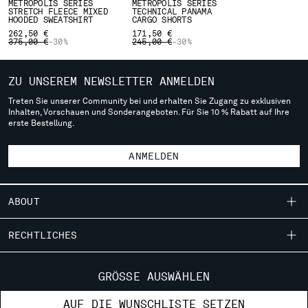
METROPOLIS SERIES
METROPOLIS SERIES
STRETCH FLEECE MIXED
TECHNICAL PANAMA
SERBIA
HOODED SWEATSHIRT
CARGO SHORTS
SINGAPORE
262,50 €
171,50 €
PRICE REDUCED FROM
TO
PRICE REDUCED FROM
TO
375,00 €
-30%
245,00 €
-30%
SLOVAKIA
SLOVENIA
ZU UNSEREM NEWSLETTER ANMELDEN
SOUTH AFRICA
SPAIN
Treten Sie unserer Community bei und erhalten Sie Zugang zu exklusiven
Inhalten, Vorschauen und Sonderangeboten. Für Sie 10 % Rabatt auf Ihre
SWEDEN
erste Bestellung.
SWITZERLAND
TAIWAN, PROVINCE OF CHINA
ANMELDEN
THAILAND
TUNISIA
TURKEY
ABOUT
UKRAINE
UNITED ARAB EMIRATES
UNSERE GESCHICHTE
RECHTLICHES
UNITED KINGDOM
STÜCKFÄRBUNG
UNITED STATES
LIEFERUNGEN
KUNDENSERVICE
LEGENDÄRE KLEIDUNGSSTÜCKE
GRÖSSE AUSWÄHLEN
VENEZUELA
ALLGEMEINE VERKAUFSBEDINGUNGEN
LINSEN-ZERTIFIZIERUNG
VIET NAM
FIT-GUIDE
STORE-SUCHE
AUF DIE WUNSCHLISTE SETZEN
RÜCKSENDUNGEN