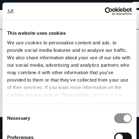
EINFACHE RETOUREN
CHIUDI
KOSTENLOSER VERSAND
EINFACHE RETOUREN
[
0
]
Sind Sie im richtigen Land?
This website uses cookies
IHRE SPRACHE AUSWÄHLEN:
Bitte wählen Sie das Land aus, in das Sie liefern möchten.
We use cookies to personalise content and ads, to
GERMANY
UNITED STATES
provide social media features and to analyse our traffic.
DE
EN
We also share information about your use of our site with
ALLE LÄNDER
our social media, advertising and analytics partners who
may combine it with other information that you’ve
VERSANDLAND ÄNDERN
provided to them or that they’ve collected from your use
ALBANIA
of their services. If you want more information on the
ALGERIA
cookies we use click on "More Details" or
click here
.
ANDORRA
Consent can be given by selecting the cookies you intend
ARGENTINA
to accept from the buttons below. You can revoke the
Consent
AUSTRALIA
consent given at any time and change your preferences
Necessary
Selection
AUSTRIA
by clicking on the widget at the bottom left of our site.
ZU UNSEREM NEWSLETTER ANMELDEN
BAHRAIN
Treten Sie unserer Community bei und erhalten Sie Zugang zu exklusiven
Preferences
BELARUS