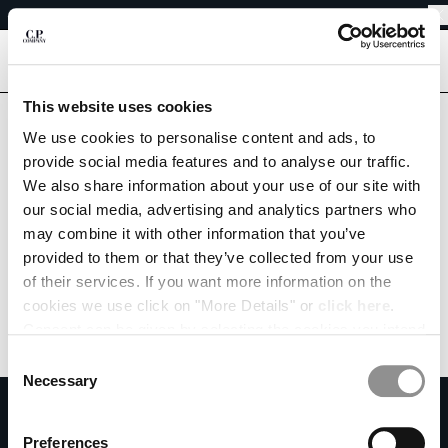
EINFACHE RETOUREN
CHIUDI
KOSTENLOSER VERSAND
EINFACHE RETOUREN
[
0
]
Sind Sie im richtigen Land?
This website uses cookies
IHRE SPRACHE AUSWÄHLEN:
Bitte wählen Sie das Land aus, in das Sie liefern möchten.
We use cookies to personalise content and ads, to
GERMANY
UNITED STATES
provide social media features and to analyse our traffic.
DE
EN
We also share information about your use of our site with
ALLE LÄNDER
our social media, advertising and analytics partners who
may combine it with other information that you’ve
VERSANDLAND ÄNDERN
provided to them or that they’ve collected from your use
ALBANIA
of their services. If you want more information on the
ALGERIA
cookies we use click on "More Details" or
click here
.
ANDORRA
Consent can be given by selecting the cookies you intend
ARGENTINA
to accept from the buttons below. You can revoke the
Consent
AUSTRALIA
consent given at any time and change your preferences
Necessary
Selection
AUSTRIA
by clicking on the widget at the bottom left of our site.
ZU UNSEREM NEWSLETTER ANMELDEN
BAHRAIN
Treten Sie unserer Community bei und erhalten Sie Zugang zu exklusiven
Preferences
BELARUS