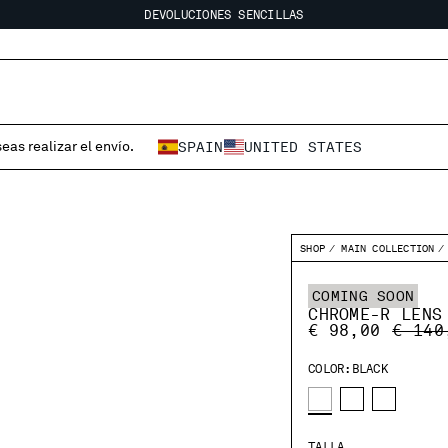
DEVOLUCIONES SENCILLAS
ENVÍO GRATUITO A PARTIR DE 80 €
DEVOLUCIONES SENCILLAS
eas realizar el envío.
SPAIN
UNITED STATES
SHOP
MAIN COLLECTION
COMING SOON
CHROME-R LENS
PRICE
€ 98,00
€ 140
COLOR:
BLACK
TALLA