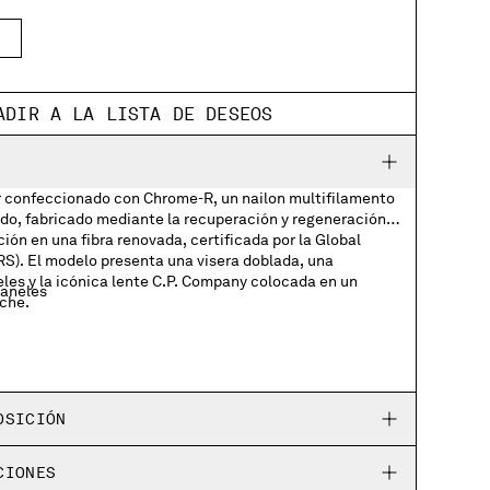
L
ADIR A LA LISTA DE DESEOS
 confeccionado con Chrome-R, un nailon multifilamento
lado, fabricado mediante la recuperación y regeneración
ión en una fibra renovada, certificada por la Global
S). El modelo presenta una visera doblada, una
les y la icónica lente C.P. Company colocada en un
paneles
oche.
n bolsillo oculto con broche
OSICIÓN
CIONES