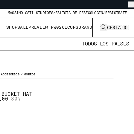
MASSIMO OSTI STUDIO
ES/ES
LISTA DE DESEOS
LOGIN/REGÍSTRATE
SHOP
SALE
PREVIEW FW026
ICONS
BRAND
CESTA
[
0
]
TODOS LOS PAÍSES
ACCESORIOS
GORROS
 BUCKET HAT
 REDUCED FROM
TO
,00
-30%