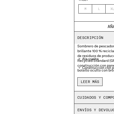
M
L
X
AÑ
DESCRIPCIÓN
Sombrero de pescador
brillante 100 % recic
de residuos de producc
Ala vuelta
Recycled Standard (GR
construcción con pane
Construcción con 
bolsillo oculto con br
Detalle de lente co
LEER MÁS
CUIDADOS Y COMP
ENVÍOS Y DEVOLU