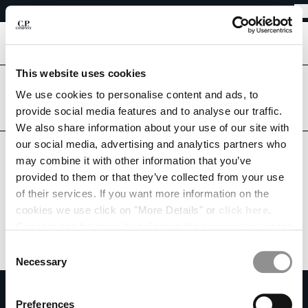
DEVOLUCIONES SENCILLAS
CHIUDI
ENVÍO GRATUITO A PARTIR DE 80 €
DEVOLUCIONES SENCILLAS
[
0
]
This website uses cookies
¿Estás en el país correcto?
ELIGE EL IDIOMA:
Por favor, selecciona el país al que deseas realizar el envío.
We use cookies to personalise content and ads, to
provide social media features and to analyse our traffic.
ES
EN
SPAIN
UNITED STATES
We also share information about your use of our site with
our social media, advertising and analytics partners who
TODOS LOS PAÍSES
may combine it with other information that you’ve
MODIFICA EL PAÍS DE ENVÍO
provided to them or that they’ve collected from your use
ALBANIA
of their services. If you want more information on the
ALGERIA
cookies we use click on "More Details" or
click here
.
ANDORRA
Consent can be given by selecting the cookies you intend
ARGENTINA
to accept from the buttons below. You can revoke the
Consent
AUSTRALIA
consent given at any time and change your preferences
Necessary
Selection
AUSTRIA
by clicking on the widget at the bottom left of our site.
SUSCRÍBETE A LA NEWSLETTER
BAHRAIN
Preferences
BELARUS