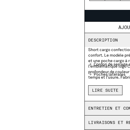
AJO
DESCRIPTION
Short cargo confectio
confort. Le modèle pré
et une poche cargo à 
Cordon de serrage aj
l'emblématique logo C
profondeur de couleur 
Poches latérales
temps et l'usure. Fabr
Poche cargo à rabat
LIRE SUITE
Fabriqué en Italie
Teint en pièce
ENTRETIEN ET CO
Coupe classique
LIVRAISONS ET R