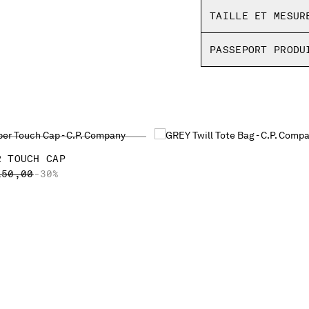
TAILLE ET MESUR
PASSEPORT PRODU
R TOUCH CAP
ICE REDUCED FROM
TO
150,00
-30%