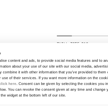
TWILL TOTE BAG
PRICE REDUCED 
TO
€ 206,50
€ 295,00
-30%
s
ise content and ads, to provide social media features and to an
JURIDIQUE
rmation about your use of our site with our social media, advertis
 combine it with other information that you’ve provided to them o
LIVRAISON
r use of their services. If you want more information on the coo
CE
CONDITIONS GÉNÉRALES DE VENTE
MBLÉMATIQUES
RETOURS
click here
. Consent can be given by selecting the cookies you in
ES LENTILLES
PAIEMENT ET SÉCURITÉ
elow. You can revoke the consent given at any time and change 
CONDITIONS GÉNÉRALES D'UTILISATIO
the widget at the bottom left of our site.
SPONSABILITÉ