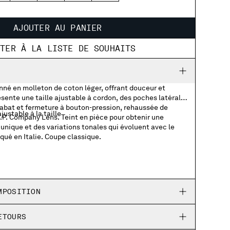
AJOUTER AU PANIER
UTER À LA LISTE DE SOUHAITS
nné en molleton de coton léger, offrant douceur et
sente une taille ajustable à cordon, des poches latérales
rabat et fermeture à bouton-pression, rehaussée de
ustable à la taille
.P. Company Lens. Teint en pièce pour obtenir une
unique et des variations tonales qui évoluent avec le
iqué en Italie. Coupe classique.
 et bouton-pression avec détail Lens
MPOSITION
ETOURS