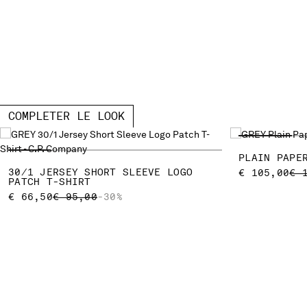
COMPLETER LE LOOK
PLAIN PAPE
30/1 JERSEY SHORT SLEEVE LOGO
PR
€ 105,00
€ 
PATCH T-SHIRT
PRICE REDUCED FROM
TO
€ 66,50
€ 95,00
-30%