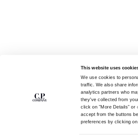
This website uses cookie
We use cookies to personal
S'ABONNER À LA
ABOUT
traffic. We also share info
NEWSLETTER
analytics partners who may
NOTRE HISTOIRE
they’ve collected from you
TEINTURE EN PIÈ
DES VÊTEMENTS E
click on "More Details" or
Rejoins notre communauté et accède à des
contenus exclusifs, des avant-premières et des
CERTIFICATION D
accept from the buttons b
offres spéciales. Pour toi, 10 % de réduction sur
CARRIÈRES
preferences by clicking on 
ta première commande.
PROGRAMME DE RE