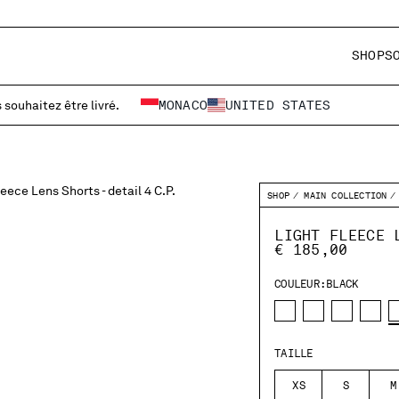
SHOP
S
 souhaitez être livré.
MONACO
UNITED STATES
SHOP
MAIN COLLECTION
LIGHT FLEECE 
€ 185,00
COULEUR:
BLACK
TAILLE
XS
S
M