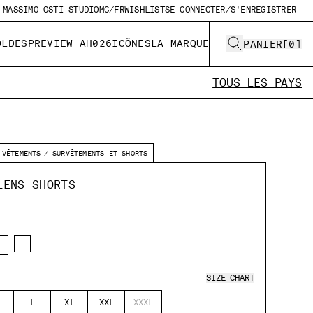
MASSIMO OSTI STUDIO
MC/FR
WISHLIST
SE CONNECTER/S'ENREGISTRER
OLDES
PREVIEW AH026
ICÔNES
LA MARQUE
PANIER
[
0
]
TOUS LES PAYS
VÊTEMENTS
SURVÊTEMENTS ET SHORTS
LENS SHORTS
SIZE CHART
L
XL
XXL
XXXL