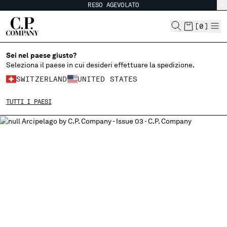
RESO AGEVOLATO
CHIUDI
[
0
]
Sei nel paese giusto?
SCEGLI LA LINGUA:
Seleziona il paese in cui desideri effettuare la spedizione.
SWITZERLAND
UNITED STATES
EN
IT
FR
DE
TUTTI I PAESI
MODIFICA PAESE DI SPEDIZIONE
ALBANIA
ALGERIA
ANDORRA
ARGENTINA
AUSTRALIA
AUSTRIA
BAHRAIN
BELARUS