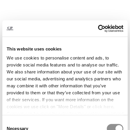
BELGIUM
BOSNIA AND HERZEGOVINA
BRUNEI DARUSSALAM
BULGARIA
CANADA
CHILE
CHINA
This website uses cookies
CROATIA
We use cookies to personalise content and ads, to
CYPRUS
provide social media features and to analyse our traffic.
CZECH REPUBLIC
We also share information about your use of our site with
DENMARK
our social media, advertising and analytics partners who
DOMINICAN REPUBLIC
may combine it with other information that you’ve
EGYPT
provided to them or that they’ve collected from your use
ESTONIA
1
2
3
4
5
6
7
8
9
of their services. If you want more information on the
FINLAND
ARCIPELAGO BY C.P. COMPANY -
CHF 15,00
cookies we use click on "More Details" or
click here
.
ISSUE 03
FRANCE
Consent can be given by selecting the cookies you intend
GERMANY
to accept from the buttons below. You can revoke the
COLORE:
THE COLLECTORS ISSUE
Consent
GREECE
consent given at any time and change your preferences
Necessary
Selection