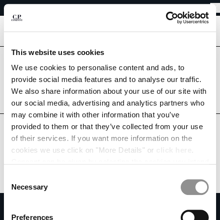
RESO AGEVOLATO
CHIUDI
SPEDIZIONE GRATUITA
RESO AGEVOLATO
[
0
]
This website uses cookies
SCEGLI LA LINGUA:
Sei nel paese giusto?
We use cookies to personalise content and ads, to
Seleziona il paese in cui desideri effettuare la spedizione.
provide social media features and to analyse our traffic.
IT
EN
ITALY
UNITED STATES
We also share information about your use of our site with
our social media, advertising and analytics partners who
TUTTI I PAESI
may combine it with other information that you’ve
MODIFICA PAESE DI SPEDIZIONE
provided to them or that they’ve collected from your use
ALBANIA
of their services. If you want more information on the
ALGERIA
cookies we use click on "More Details" or
click here
.
ANDORRA
Consent can be given by selecting the cookies you intend
ARGENTINA
to accept from the buttons below. You can revoke the
Consent
AUSTRALIA
consent given at any time and change your preferences
Necessary
Selection
AUSTRIA
by clicking on the widget at the bottom left of our site.
ISCRIVITI ALLA NEWSLETTER
BAHRAIN
Preferences
BELARUS