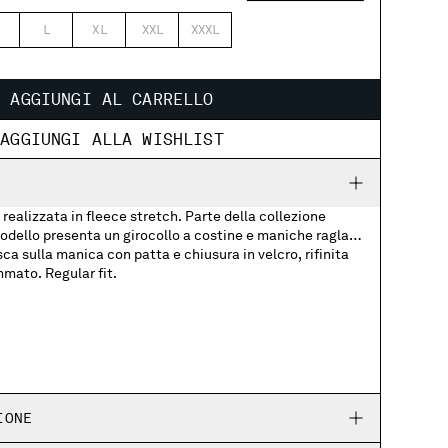
L
XL
XXL
XXXL
AGGIUNGI AL CARRELLO
AGGIUNGI ALLA WISHLIST
realizzata in fleece stretch. Parte della collezione
modello presenta un girocollo a costine e maniche raglan.
a sulla manica con patta e chiusura in velcro, rifinita
mato. Regular fit.
chiusura in velcro sulle maniche con logo badge
IONE