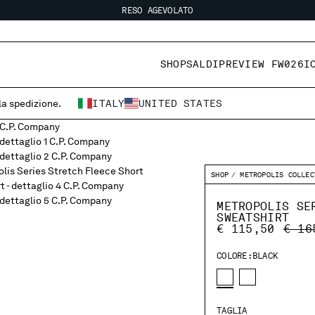
RESO AGEVOLATO
SPEDIZIONE GRATUITA
RESO AGEVOLATO
SHOP
SALDI
PREVIEW FW026
I
 la spedizione.
ITALY
UNITED STATES
SHOP
METROPOLIS COLLEC
METROPOLIS SE
SWEATSHIRT
PRIC
€ 115,50
€ 16
COLORE:
BLACK
TAGLIA