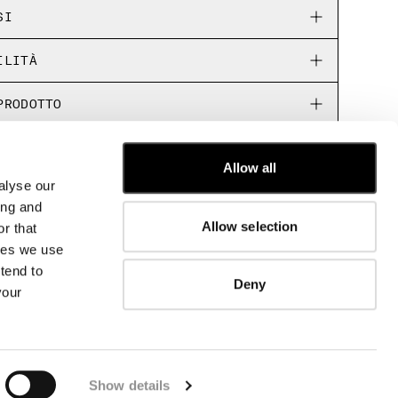
SI
ILITÀ
PRODOTTO
Allow all
SERVIZIO CLIENTI
alyse our
ing and
GUIDA TAGLIE
Allow selection
r that
ORDINI E RESI
kies we use
RIPARAZIONI
INFORMAZIONI AZIENDALI
tend to
Deny
CONTATTACI
your
DOMANDE FREQUENTI
FB
IG
YT
Show details