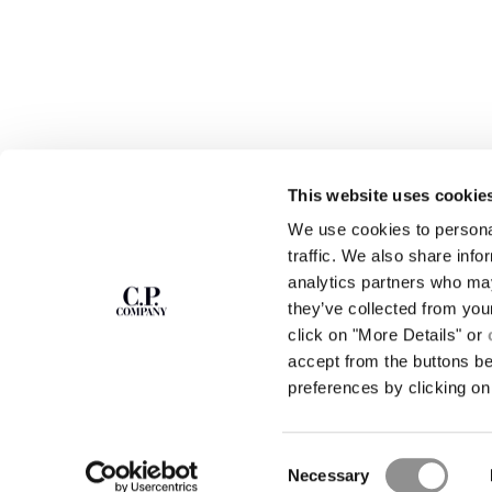
This website uses cookie
ISCRIVITI ALLA
ABOUT
We use cookies to personal
traffic. We also share info
NEWSLETTER
LA NOSTRA STORI
analytics partners who may
TINTURA IN CAPO
they’ve collected from you
CAPI ICONICI
Entra nella nostra community e accedi a
contenuti esclusivi, anteprime e offerte
CERTIFICAZIONE 
click on "More Details" or
riservate. Per te, subito 10% di sconto sul primo
LAVORA CON NOI
accept from the buttons b
ordine.
PROGRAMMA DI SO
preferences by clicking on 
ISCRIVITI
Consent
TROVA UN N
Necessary
Selection