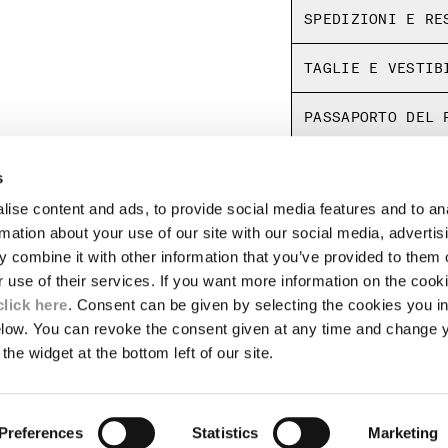
SPEDIZIONI E RE
TAGLIE E VESTIB
PASSAPORTO DEL 
s
NOTE LEGALI
ise content and ads, to provide social media features and to an
rmation about your use of our site with our social media, advertis
A
SPEDIZIONI
 combine it with other information that you’ve provided to them o
CONDIZIONI DI VENDITA
r use of their services. If you want more information on the coo
RESI
LENTI
PAGAMENTI E SICUREZZA
click here
. Consent can be given by selecting the cookies you in
CONDIZIONI D'USO
elow. You can revoke the consent given at any time and change 
STENIBILITÀ
SMALTIMENTO PACKAGING
the widget at the bottom left of our site.
ETICA E GOVERNANCE
EGOZIO
AUTENTICITÀ
Preferences
Statistics
Marketing