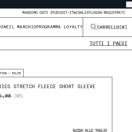
MASSIMO OSTI STUDIO
IT/IT
WISHLIST
LOGIN/REGISTRATI
CONE
IL MARCHIO
PROGRAMMA LOYALTY
CARRELLO
[
0
]
TUTTI I PAESI
TION
FELPE
RIES STRETCH FLEECE SHORT SLEEVE
E REDUCED FROM
TO
5,00
-30%
GUIDA ALLE TAGLIE