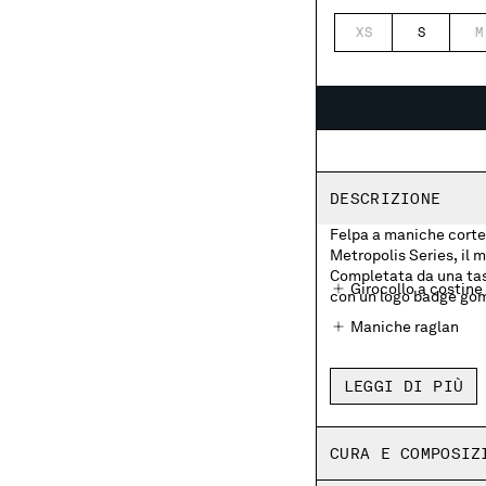
XS
S
M
DESCRIZIONE
Felpa a maniche corte 
Metropolis Series, il 
Completata da una tasc
Girocollo a costine
con un logo badge gom
Maniche raglan
Tasche con patta e 
gommato
LEGGI DI PIÙ
Regular fit
CURA E COMPOSIZ