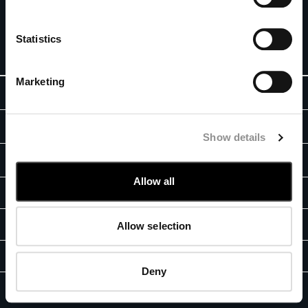
ニュースレターを購読する
BELGIUM
BOSNIA AND HERZEGOVINA
Statistics
新規登録
BRUNEI DARUSSALAM
BULGARIA
Marketing
CANADA
ABOUT
CHILE
CHINA
ストーリー
リーガル情報
CROATIA
Show details
ガーメントダイ
CYPRUS
特定商取引法に基づく表記
カスタマーケア
アイコニック・ウェア
CZECH REPUBLIC
一般利用条件
Allow all
DENMARK
レンズ認証
フィットガイド
ストア検索
一般販売条件
DOMINICAN REPUBLIC
ブランド行動方針
ご注文と返品
EGYPT
プライバシーポリシー
鑑定サービス
Allow selection
お問合せ
ESTONIA
クッキー
FINLAND
よくある質問 (FAQ)
お支払いについて
FB
IG
YT
FRANCE
Deny
返品について
GERMANY
プライバシー規定
クッキー
C.P. Company © 2026
配送
GREECE