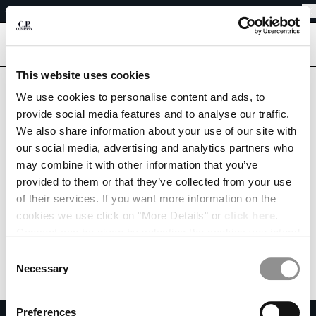
令和8年熊本地震に伴う配送遅延について
CHIUDI
倉庫休業期間中の配送につきまして
令和8年熊本地震に伴う配送遅延について
[
0
]
This website uses cookies
올바른 국가에 있습니까?
言語の選択
We use cookies to personalise content and ads, to
배송할 국가를 선택하세요.
provide social media features and to analyse our traffic.
JA
EN
JAPAN
UNITED STATES
We also share information about your use of our site with
our social media, advertising and analytics partners who
すべての国
may combine it with other information that you’ve
配送先の国を変更
provided to them or that they’ve collected from your use
ALBANIA
of their services. If you want more information on the
ALGERIA
cookies we use click on "More Details" or
click here
.
ANDORRA
Consent can be given by selecting the cookies you intend
ARGENTINA
to accept from the buttons below. You can revoke the
Consent
AUSTRALIA
consent given at any time and change your preferences
Necessary
Selection
AUSTRIA
by clicking on the widget at the bottom left of our site.
BAHRAIN
Preferences
BELARUS