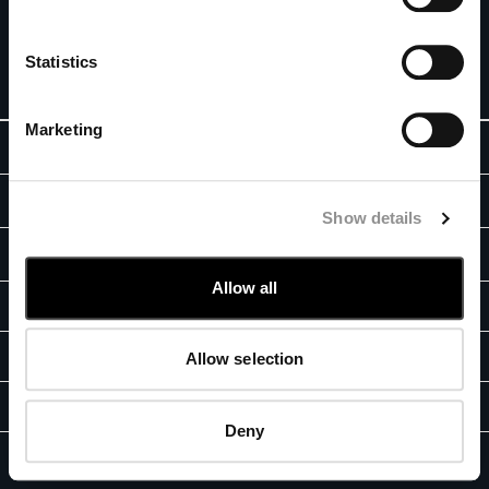
ニュースレターを購読する
BELGIUM
BOSNIA AND HERZEGOVINA
Statistics
新規登録
BRUNEI DARUSSALAM
BULGARIA
Marketing
CANADA
ABOUT
CHILE
CHINA
ストーリー
リーガル情報
CROATIA
Show details
ガーメントダイ
CYPRUS
特定商取引法に基づく表記
カスタマーケア
アイコニック・ウェア
CZECH REPUBLIC
一般利用条件
Allow all
DENMARK
レンズ認証
フィットガイド
ストア検索
一般販売条件
DOMINICAN REPUBLIC
ブランド行動方針
ご注文と返品
EGYPT
プライバシーポリシー
鑑定サービス
Allow selection
お問合せ
ESTONIA
クッキー
FINLAND
よくある質問 (FAQ)
お支払いについて
FB
IG
YT
FRANCE
Deny
返品について
GERMANY
プライバシー規定
クッキー
C.P. Company © 2026
配送
GREECE