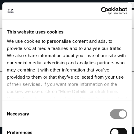
令和8年熊本地震に伴う配送遅延について
CHIUDI
倉庫休業期間中の配送につきまして
令和8年熊本地震に伴う配送遅延について
[
0
]
This website uses cookies
言語の選択
올바른 국가에 있습니까?
We use cookies to personalise content and ads, to
배송할 국가를 선택하세요.
provide social media features and to analyse our traffic.
JA
EN
JAPAN
UNITED STATES
We also share information about your use of our site with
our social media, advertising and analytics partners who
すべての国
may combine it with other information that you’ve
配送先の国を変更
provided to them or that they’ve collected from your use
ALBANIA
of their services. If you want more information on the
ALGERIA
cookies we use click on "More Details" or
click here
.
ANDORRA
Consent can be given by selecting the cookies you intend
ARGENTINA
to accept from the buttons below. You can revoke the
Consent
AUSTRALIA
consent given at any time and change your preferences
Necessary
Selection
AUSTRIA
by clicking on the widget at the bottom left of our site.
BAHRAIN
Preferences
BELARUS