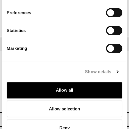
by clicking on the widget at the bottom left of our site.
HONG KONG, SAR OF CHINA
カラー:
BLACK
HUNGARY
Preferences
ICELAND
サイズ
サイズガイド
INDIA
XS
S
M
L
XL
XXL
XXXL
INDONESIA
Statistics
IRELAND
ISRAEL
説明
Marketing
ITALY
ストレッチフリース素材のスウェットシャツ。リブ編みのクルーネックとラグ
JAPAN
ランスリーブが特徴。フラップとベルクロ開閉式の袖ポケットを備え、
Pertex®製のロゴワッペンが施されています。袖口はリブ仕上げ。レギュラー
KOREA, REPUBLIC OF
フィット。
KUWAIT
Show details
リブ編みクルーネック
LATVIA
ラグランスリーブ
LEBANON
Allow all
袖フラップベルクロポケット、Pertex®製ロゴワッペン付き。
LIBERIA
袖口リブ編み
LIECHTENSTEIN
レギュラーフィット
LITHUANIA
Allow selection
LUXEMBOURG
お手入れと素材
MACAO, SAR OF CHINA
MALAYSIA
Deny