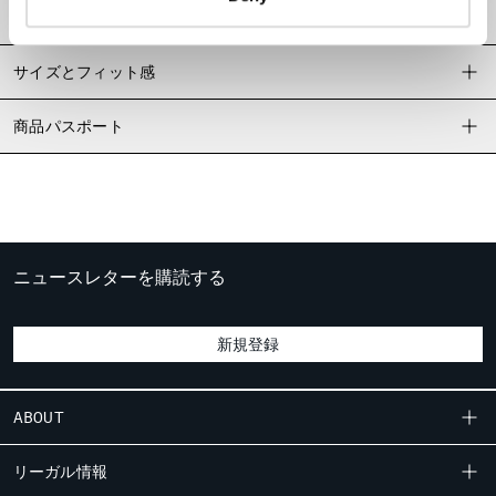
MALTA
配送・返品
MEXICO
MOLDOVA, REPUBLIC OF
サイズとフィット感
MONACO
MONTENEGRO
商品パスポート
MOROCCO
NETHERLANDS
NEW ZEALAND
NORWAY
PANAMA
ニュースレターを購読する
PARAGUAY
PERU
PHILIPPINES
新規登録
POLAND
PORTUGAL
QATAR
ABOUT
ROMANIA
ストーリー
RUSSIAN FEDERATION
リーガル情報
SAUDI ARABIA