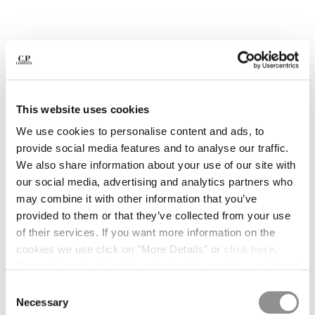
BELGIUM
BOSNIA AND HERZEGOVINA
BRUNEI DARUSSALAM
BULGARIA
CANADA
CHILE
This website uses cookies
CHINA
We use cookies to personalise content and ads, to
CROATIA
provide social media features and to analyse our traffic.
CYPRUS
We also share information about your use of our site with
CZECH REPUBLIC
our social media, advertising and analytics partners who
DENMARK
may combine it with other information that you’ve
DOMINICAN REPUBLIC
provided to them or that they’ve collected from your use
EGYPT
of their services. If you want more information on the
ESTONIA
1
2
3
4
5
6
cookies we use click on "More Details" or
click here
.
FINLAND
COMING SOON
Consent can be given by selecting the cookies you intend
FRANCE
METROPOLIS SERIES STRETCH
¥ 39,270
to accept from the buttons below. You can revoke the
GERMANY
Consent
PRICE REDUCED
TO
FLEECE MIXED CREWNECK
¥ 56,100
-30%
SWEATSHIRT
consent given at any time and change your preferences
Necessary
GREECE
Selection