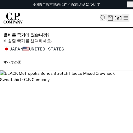
令和8年熊本地震に伴う配送遅延について
CHIUDI
倉庫休業期間中の配送につきまして
令和8年熊本地震に伴う配送遅延について
[
0
]
올바른 국가에 있습니까?
言語の選択
배송할 국가를 선택하세요.
JA
EN
JAPAN
UNITED STATES
すべての国
配送先の国を変更
ALBANIA
ALGERIA
ANDORRA
ARGENTINA
AUSTRALIA
AUSTRIA
BAHRAIN
BELARUS