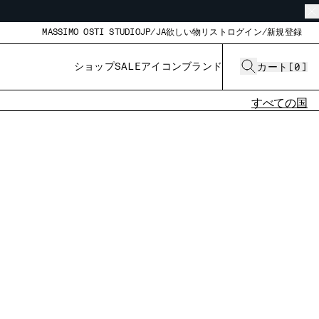
MASSIMO OSTI STUDIO
JP/JA
欲しい物リスト
ログイン/新規登録
ショップ
SALE
アイコン
ブランド
カート
[
0
]
すべての国