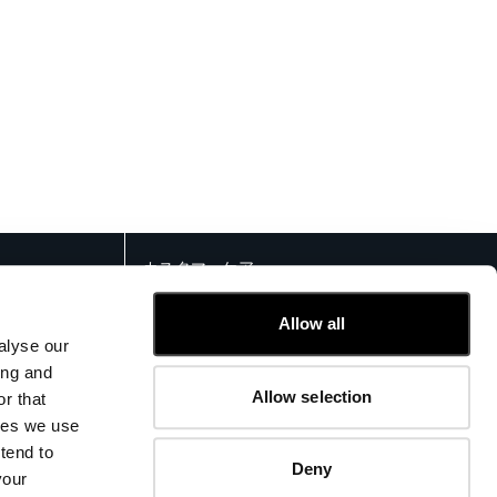
カスタマーケア
フィットガイド
Allow all
ご注文と返品
alyse our
お問合せ
ing and
よくある質問 (FAQ)
Allow selection
r that
kies we use
tend to
Deny
your