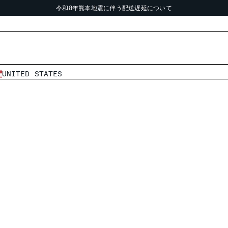
令和8年熊本地震に伴う配送遅延について
倉庫休業期間中の配送につきまして
令和8年熊本地震に伴う配送遅延について
UNITED STATES