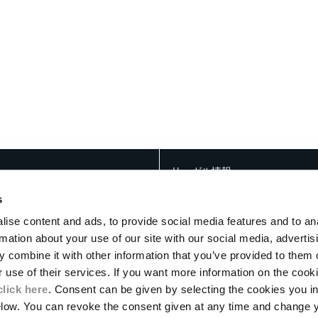
リーガル情報
特定商取引法に基づく表記
s
一般利用条件
ise content and ads, to provide social media features and to an
ア
一般販売条件
rmation about your use of our site with our social media, advertis
プライバシーポリシー
 combine it with other information that you’ve provided to them o
クッキー
お支払いについて
r use of their services. If you want more information on the coo
返品について
click here
. Consent can be given by selecting the cookies you in
配送
elow. You can revoke the consent given at any time and change 