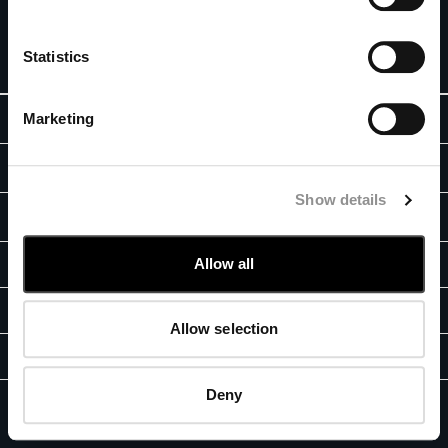
시 10% 할인 혜택을 드립니다.
BELGIUM
BOSNIA AND HERZEGOVINA
가입하기
Statistics
BRUNEI DARUSSALAM
BULGARIA
Marketing
ABOUT
CANADA
CHILE
회사 이야기
CHINA
법적 영역
가먼트 다잉
CROATIA
Show details
배송
CYPRUS
문의처
아이콘
CZECH REPUBLIC
판매 조건
렌즈
핏 가이드
Allow all
DENMARK
매장 찾기
반품
책임 프로그램
DOMINICAN REPUBLIC
주문 및 반품
결제
진품
EGYPT
문의하기
사용 조건
Allow selection
ESTONIA
자주 묻는 질문
FB
IG
YT
FINLAND
사은품 안내
FRANCE
Deny
개인 정보 보호 정책
쿠키 정책
GERMANY
C.P. Company, GF Fashion © 2026 - 통신판매신고번호: 2023-서울강남-04128 -
기업 정보
GREECE