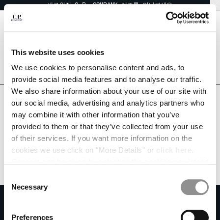
새로워진 C.P. COMPANY 렌즈를 만나보세요
CHIUDI
[
0
]
This website uses cookies
국가를 올바르게 선택하셨습니까?
언어를 선택하십시오:
배송을 원하시는 국가를 선택하십시오.
We use cookies to personalise content and ads, to
KOREA, REPUBLIC OF
UNITED STATES
provide social media features and to analyse our traffic.
KO
EN
We also share information about your use of our site with
모든 국가
our social media, advertising and analytics partners who
may combine it with other information that you’ve
배송 국가 변경
provided to them or that they’ve collected from your use
ALBANIA
of their services. If you want more information on the
ALGERIA
cookies we use click on "More Details" or
click here
.
ANDORRA
Consent can be given by selecting the cookies you intend
ARGENTINA
to accept from the buttons below. You can revoke the
Consent
AUSTRALIA
consent given at any time and change your preferences
Necessary
Selection
AUSTRIA
by clicking on the widget at the bottom left of our site.
뉴스레터를 구독하세요
BAHRAIN
커뮤니티에 가입하고 독점 콘텐츠, 미리 보기, 특별 행사에 액세스하세요. 첫 주문
Preferences
BELARUS