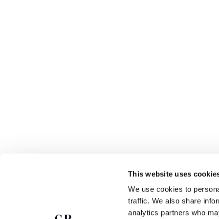
This website uses cookie
We use cookies to personal
ABOUT
ПОДПИСАТЬСЯ НА РАССЫЛКУ
traffic. We also share info
analytics partners who may
OUR STORY