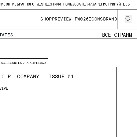
ПИСОК ИЗБРАННОГО WISHLIST
ИМЯ ПОЛЬЗОВАТЕЛЯ/ЗАРЕГИСТРИРУЙТЕСЬ
SHOP
PREVIEW FW026
ICONS
BRAND
ВСЕ СТРАНЫ
TATES
ACCESSORIES
ARCIPELAGO
 C.P. COMPANY - ISSUE 01
VIVE