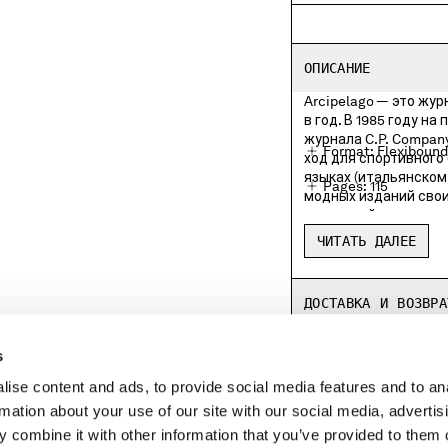
ОПИСАНИЕ
Arcipelago — это жур
в год. В 1985 году на прилавках газетных киосков появился первый номер
журнала C.P. Compan
Format: Flexiboun
ход для спортивного
языках (итальянском
Pages: 115
модных изданий своим новатор
движимый все тем же
Size: 240 x 300 m
«Arcipelago», котор
ЧИТАТЬ ДАЛЕЕ
лабиринту культур, 
Primary material: 
и разного рода трени
которые объясняют 
English texts only
ДОСТАВКА И ВОЗВРА
предметам. 1-й выпуск журнала «Arcipelago» выходит с 3 эксклюзивными
ISSN 2813-1223
обложками: “Where the 
s
Выберите одну из них
ise content and ads, to provide social media features and to an
LEGAL AREA
rmation about your use of our site with our social media, advertis
 combine it with other information that you’ve provided to them o
SHIPPING