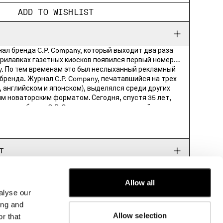
ADD TO WISHLIST
нал бренда C.P. Company, который выходит два раза
y. По тем временам это был неслыханный рекламный
d
 бренда. Журнал C.P. Company, печатавшийся на трех
, английском и японском), выделялся среди других
ским форматом. Сегодня, спустя 35 лет,
 духом бренд C.P. Company выпускает новый журнал
m
ый представляет собой путешествие по запутанному
ландшафтов, городов, фабрик, исторических событий
100% Paper
й, вокруг которых вращается история C.P. Company и
интерес нашего общества к исключительным
Т
birds fly”, “Mutate and survive” и “The river arrow”.
 или соберите коллекцию из всех трех!
Allow all
alyse our
CUSTOMER CARE
ing and
Allow selection
r that
FIT GUIDE