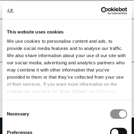
CHIUDI
¿Estás en el país correcto?
This website uses cookies
Por favor, selecciona el país al que deseas realizar el envío.
ELIGE EL IDIOMA:
MEXICO
UNITED STATES
We use cookies to personalise content and ads, to
provide social media features and to analyse our traffic.
ES
EN
TODOS LOS PAÍSES
We also share information about your use of our site with
our social media, advertising and analytics partners who
may combine it with other information that you’ve
MODIFICA EL PAÍS DE ENVÍO
provided to them or that they’ve collected from your use
ALBANIA
of their services. If you want more information on the
ALGERIA
cookies we use click on "More Details" or
click here
.
ANDORRA
Consent can be given by selecting the cookies you intend
ARGENTINA
to accept from the buttons below. You can revoke the
Consent
AUSTRALIA
consent given at any time and change your preferences
Necessary
Selection
AUSTRIA
by clicking on the widget at the bottom left of our site.
SUSCRÍBETE A LA NEWSLETTER
BAHRAIN
Preferences
BELARUS