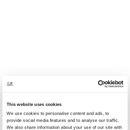
BELGIUM
BOSNIA AND HERZEGOVINA
BRUNEI DARUSSALAM
BULGARIA
CANADA
CHILE
CHINA
CROATIA
CYPRUS
CZECH REPUBLIC
DENMARK
DOMINICAN REPUBLIC
EGYPT
1
2
3
4
5
6
ESTONIA
ECO-CHROME R SWIM SHORTS
This website uses cookies
FINLAND
FRANCE
COLOR:
MOSS GRAY - GREEN
We use cookies to personalise content and ads, to
GERMANY
provide social media features and to analyse our traffic.
GREECE
We also share information about your use of our site with
TALLA
GUÍA DE TALLAS