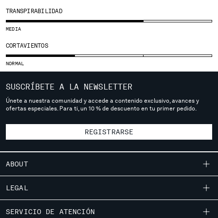
SERBIA
TRANSPIRABILIDAD
SINGAPORE
MEDIA
SLOVAKIA
CORTAVIENTOS
SLOVENIA
SOUTH AFRICA
NORMAL
SPAIN
SWEDEN
SUSCRÍBETE A LA NEWSLETTER
SWITZERLAND
Únete a nuestra comunidad y accede a contenido exclusivo, avances y
TAIWAN, PROVINCE OF CHINA
ofertas especiales. Para ti, un 10 % de descuento en tu primer pedido.
THAILAND
TUNISIA
REGISTRARSE
TURKEY
UKRAINE
UNITED ARAB EMIRATES
ABOUT
UNITED KINGDOM
NUESTRA HISTORIA
UNITED STATES
LEGAL
VENEZUELA
TEÑIDO DE PRENDAS
ENVÍOS
VIET NAM
SERVICIO DE ATENCIÓN
PRENDAS ICÓNICAS