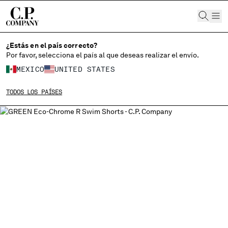
CHIUDI
¿Estás en el país correcto?
Por favor, selecciona el país al que deseas realizar el envío.
ELIGE EL IDIOMA:
MEXICO
UNITED STATES
ES
EN
TODOS LOS PAÍSES
MODIFICA EL PAÍS DE ENVÍO
ALBANIA
ALGERIA
ANDORRA
ARGENTINA
AUSTRALIA
AUSTRIA
BAHRAIN
BELARUS