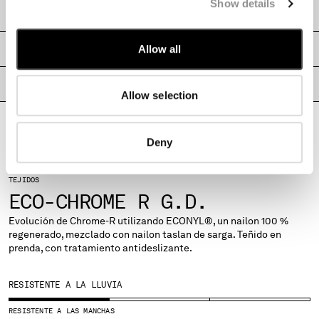
Show details
MALTA
ENVÍOS Y DEVOLUCIONES
MEXICO
MOLDOVA, REPUBLIC OF
Allow all
TALLAS Y AJUSTES
MONACO
MONTENEGRO
PASAPORTE DE PRODUCTO
Allow selection
MOROCCO
NETHERLANDS
NEW ZEALAND
Deny
NORWAY
PANAMA
TEJIDOS
PARAGUAY
ECO-CHROME R G.D.
PERU
PHILIPPINES
Evolución de Chrome-R utilizando ECONYL®, un nailon 100 %
POLAND
regenerado, mezclado con nailon taslan de sarga. Teñido en
prenda, con tratamiento antideslizante.
PORTUGAL
QATAR
ROMANIA
RESISTENTE A LA LLUVIA
RUSSIAN FEDERATION
RESISTENTE A LAS MANCHAS
SAUDI ARABIA